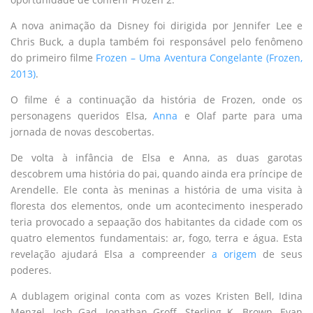
A nova animação da Disney foi dirigida por Jennifer Lee e
Chris Buck, a dupla também foi responsável pelo fenômeno
do primeiro filme
Frozen – Uma Aventura Congelante (Frozen,
2013)
.
O filme é a continuação da história de Frozen, onde os
personagens queridos Elsa,
Anna
e Olaf parte para uma
jornada de novas descobertas.
De volta à infância de Elsa e Anna, as duas garotas
descobrem uma história do pai, quando ainda era príncipe de
Arendelle. Ele conta às meninas a história de uma visita à
floresta dos elementos, onde um acontecimento inesperado
teria provocado a sepaação dos habitantes da cidade com os
quatro elementos fundamentais: ar, fogo, terra e água. Esta
revelação ajudará Elsa a compreender
a origem
de seus
poderes.
A dublagem original conta com as vozes Kristen Bell, Idina
Menzel, Josh Gad, Jonathan Groff, Sterling K. Brown, Evan