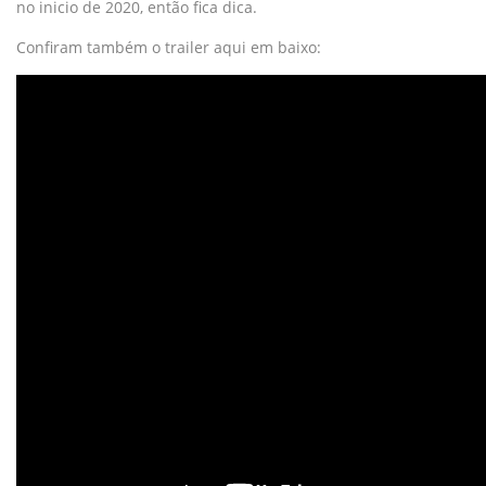
no inicio de 2020, então fica dica.
Confiram também o trailer aqui em baixo: