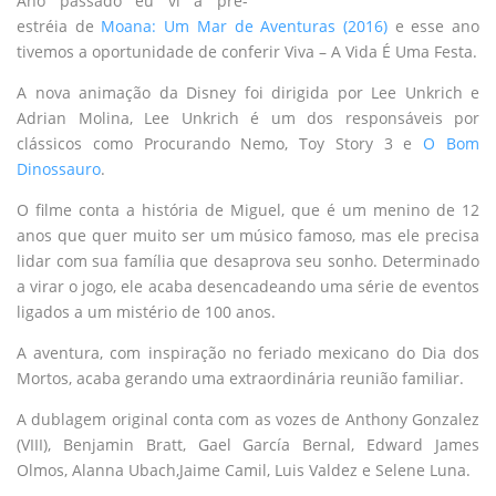
Ano passado eu vi a pré-
estréia de
Moana: Um Mar de Aventuras (2016)
e esse ano
tivemos a oportunidade de conferir Viva – A Vida É Uma Festa.
A nova animação da Disney foi dirigida por Lee Unkrich e
Adrian Molina, Lee Unkrich é um dos responsáveis por
clássicos como Procurando Nemo, Toy Story 3 e
O Bom
Dinossauro
.
O filme conta a história de Miguel, que é um menino de 12
anos que quer muito ser um músico famoso, mas ele precisa
lidar com sua família que desaprova seu sonho. Determinado
a virar o jogo, ele acaba desencadeando uma série de eventos
ligados a um mistério de 100 anos.
A aventura, com inspiração no feriado mexicano do Dia dos
Mortos, acaba gerando uma extraordinária reunião familiar.
A dublagem original conta com as vozes de Anthony Gonzalez
(VIII), Benjamin Bratt, Gael García Bernal, Edward James
Olmos, Alanna Ubach,Jaime Camil, Luis Valdez e Selene Luna.