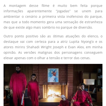
A montagem desse filme é muito bem feita porque
informações aparentemente “jogadas” se unem para
ambientar o cenário a primeira vista inofensivo do parque,
mas que a todo momento gera uma sensação de estranheza
de que existe algo mais sombrio no parque de diversão.
Outro ponto positivo são as ótimas atuações do elenco, o
destaque vai com certeza para a atriz Lupita Nyong’o e os
atores mirins Shahadi Wright Joseph e Evan Alex, em minha
opinião. As versões malignas dos personagens conseguem
elevar apenas com o olhar a tensão e terror das cenas.