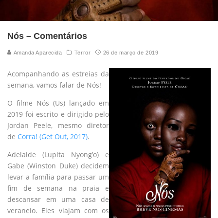
Nós – Comentários
Amanda Aparecida
Terror
26 de março de 2019
Acompanhando as estreias da
semana, vamos falar de Nós!
O filme Nós (Us) lançado em
2019 foi escrito e dirigido pelo
Jordan Peele, mesmo diretor
de
Corra! (Get Out, 2017)
.
Adelaide (Lupita Nyong’o) e
Gabe (Winston Duke) decidem
levar a família para passar um
fim de semana na praia e
descansar em uma casa de
veraneio. Eles viajam com os