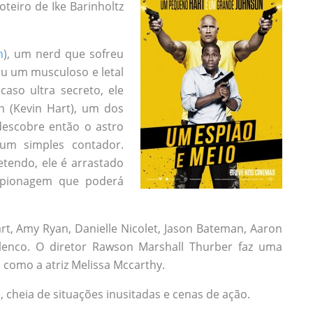
teiro de Ike Barinholtz
n
), um nerd que sofreu
ou um musculoso e letal
aso ultra secreto, ele
n (Kevin Hart), um dos
descobre então o astro
um simples contador.
tendo, ele é arrastado
spionagem que poderá
t, Amy Ryan, Danielle Nicolet, Jason Bateman, Aaron
lenco. O diretor Rawson Marshall Thurber faz uma
 como a atriz Melissa Mccarthy.
heia de situações inusitadas e cenas de ação.