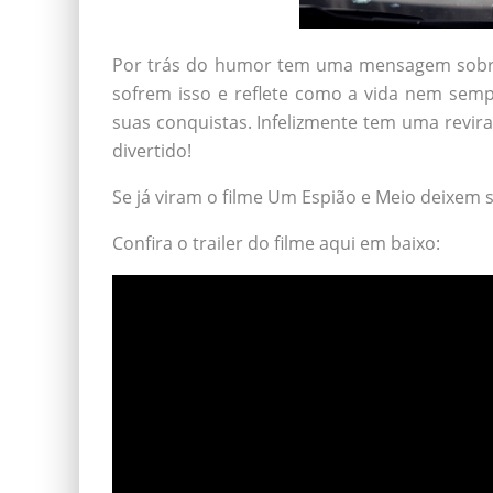
Por trás do humor tem uma mensagem sobre 
sofrem isso e reflete como a vida nem semp
suas conquistas. Infelizmente tem uma revira
divertido!
Se já viram o filme Um Espião e Meio deixem
Confira o trailer do filme aqui em baixo: