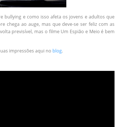
bullying e como isso afeta os jovens e adultos que
re chega ao auge, mas que deve-se ser feliz com as
volta previsível, mas o filme Um Espião e Meio é bem
 suas impressões aqui no
blog
.