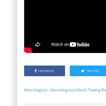
FACEBOOK
TWITTER
Neurologista
-
Neurologista Infantil
Towing B