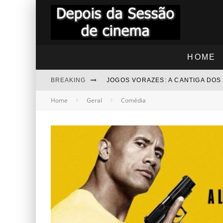
HOME
BREAKING
JOGOS VORAZES: A CANTIGA DO
Home
Geral
Comédia
"RAPIDINHA" TROLLS 3 - JUNTO
"RAPIDINHA" NOITE DAS BRUXAS
BEZOURO AZUL - COMENTÁRIOS
“RAPIDINHA” MEGATUBARÃO 2 –