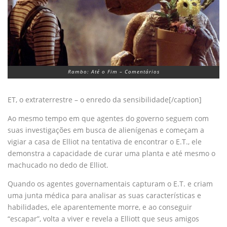
Rambo: Até o Fim – Comentários
ET, o extraterrestre – o enredo da sensibilidade[/caption]
Ao mesmo tempo em que agentes do governo seguem com
suas investigações em busca de alienígenas e começam a
vigiar a casa de Elliot na tentativa de encontrar o E.T., ele
demonstra a capacidade de curar uma planta e até mesmo o
machucado no dedo de Elliot.
Quando os agentes governamentais capturam o E.T. e criam
uma junta médica para analisar as suas características e
habilidades, ele aparentemente morre, e ao conseguir
“escapar”, volta a viver e revela a Elliott que seus amigos