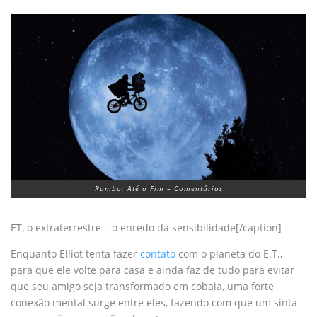
Rambo: Até o Fim – Comentários
ET, o extraterrestre – o enredo da sensibilidade[/caption]
Enquanto Elliot tenta fazer
contato
com o planeta do E.T.,
para que ele volte para casa e ainda faz de tudo para evitar
que seu amigo seja transformado em cobaia, uma forte
conexão mental surge entre eles, fazendo com que um sinta