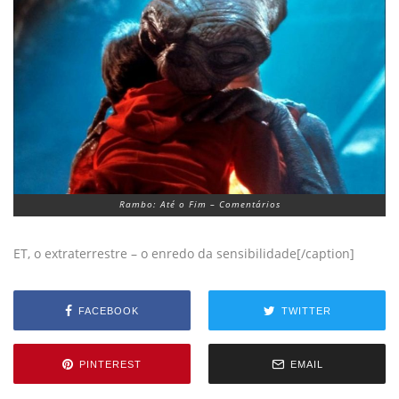
Rambo: Até o Fim – Comentários
ET, o extraterrestre – o enredo da sensibilidade[/caption]
FACEBOOK
TWITTER
PINTEREST
EMAIL