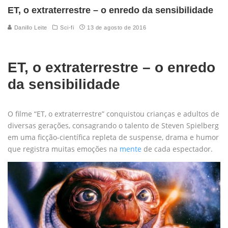
ET, o extraterrestre – o enredo da sensibilidade
Danillo Leite
Sci-fi
13 de agosto de 2016
ET, o extraterrestre – o enredo
da sensibilidade
O filme “ET, o extraterrestre” conquistou crianças e adultos de
diversas gerações, consagrando o talento de Steven Spielberg
em uma ficção-científica repleta de suspense, drama e humor
que registra muitas emoções na
mente
de cada espectador.