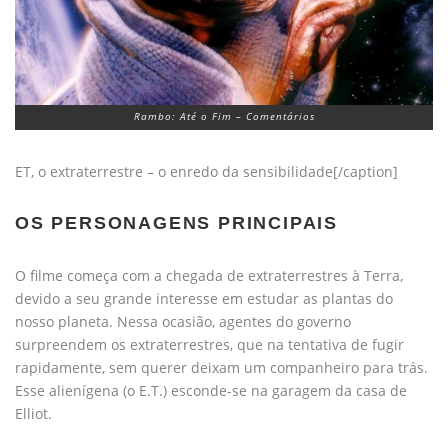
Rambo: Até o Fim – Comentários
ET, o extraterrestre – o enredo da sensibilidade[/caption]
OS PERSONAGENS PRINCIPAIS
O filme começa com a chegada de extraterrestres à Terra,
devido a seu grande interesse em estudar as plantas do
nosso planeta. Nessa ocasião, agentes do governo
surpreendem os extraterrestres, que na tentativa de fugir
rapidamente, sem querer deixam um companheiro para trás.
Esse alienígena (o E.T.) esconde-se na garagem da casa de
Elliot.