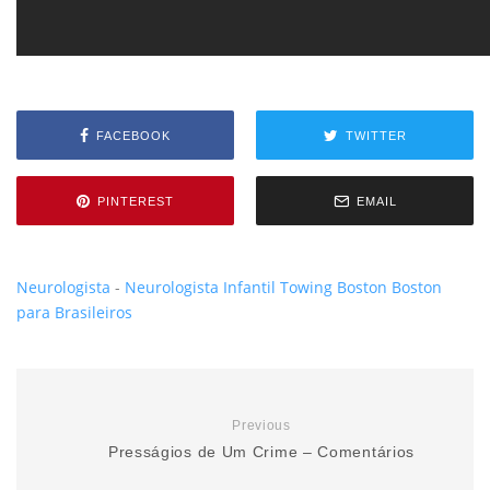
FACEBOOK
TWITTER
PINTEREST
EMAIL
Neurologista
-
Neurologista Infantil
Towing Boston
Boston
para Brasileiros
Previous
Presságios de Um Crime – Comentários