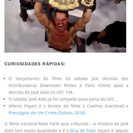
CURIOSIDADES RÁPIDAS:
O lançamento do filme foi adiado por decisão das
distribuidoras Downtown Filmes e Paris Filmes após a
derrota de José Aldo no UFC 194.
O lutador José Aldo já foi campeão peso pena do UFC.
Afonso Poyart é o diretor do filme 2 Coelhos (nacional) e
Presságios de Um Crime (Solace, 2016)
.
O filme nacional Mais Forte que o Mundo – A História de José
Aldo tem muita qualidade e é a
dica de hoje
! Vejam e depois