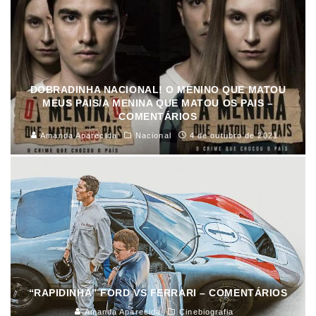
DOBRADINHA NACIONAL! O MENINO QUE MATOU
MEUS PAIS/A MENINA QUE MATOU OS PAIS –
COMENTÁRIOS
Amanda Aparecida
Nacional
4 de outubro de 2021
“RAPIDINHA” FORD VS FERRARI – COMENTÁRIOS
Amanda Aparecida
Cinebiografia