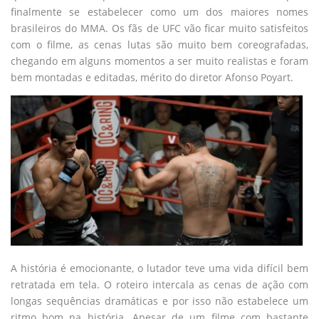
finalmente se estabelecer como um dos maiores nomes
brasileiros do MMA. Os fãs de UFC vão ficar muito satisfeitos
com o filme, as cenas lutas são muito bem coreografadas,
chegando em alguns momentos a ser muito realistas e foram
bem montadas e editadas, mérito do diretor Afonso Poyart.
A história é emocionante, o lutador teve uma vida difícil bem
retratada em tela. O roteiro intercala as cenas de ação com
longas sequências dramáticas e por isso não estabelece um
ritmo bom na história. Apesar de um filme com bastante