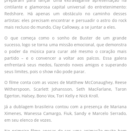
preparam para lançar uma extravagante apresentação na
cintilante e glamorosa capital universal do entretenimento:
Redshore. Há apenas um obstáculo no caminho desses
artistas: eles precisam encontrar e persuadir o astro do rock
mais recluso do mundo, Clay Calloway, a se juntar a eles.
O que começa como o sonho de Buster de um grande
sucesso, logo se torna uma missão emocional, que demonstra
o poder da música para curar até mesmo o coração mais
partido – e o convencer a voltar aos palcos. Essa galera
enfrentará seus medos, fazendo novos amigos e superando
seus limites, pois o show não pode parar.
O filme conta com as vozes de Matthew McConaughey, Reese
Witherspoon, Scarlett Johansson, Seth MacFarlane, Taron
Egerton, Halsey, Bono Vox, Tori Kelly e Nick Kroll.
Já a dublagem brasileira contou com a presença de Mariana
Ximenes, Wanessa Camargo, Fiuk, Sandy e Marcelo Serrado,
em seu elenco de vozes.
No primeiro filme apesar de ser uma animação muito bem