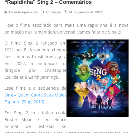
“Rapidinha” Sing 2 – Comentários
Amanda Aparecida
Animação
14 de janeiro de 2022
Hoje o filme escolhido para mais uma rapidinha é a nova
animação da Illumanition/Universal, vamos falar de Sing 2!
O filme Sing 2 lançado em
2021 nos EUA somente chegou
aos cinemas brasileiros agora
em 2022, a animação foi
dirigida por Christophe
Lourdelet e Garth Jennings.
Esse filme é a sequencia de
Sing – Quem Canta Seus Males
Espanta (Sing, 2016)
.
Em Sing 2, o criativo coala
Buster Moon e seu elenco
animal de estrelas se