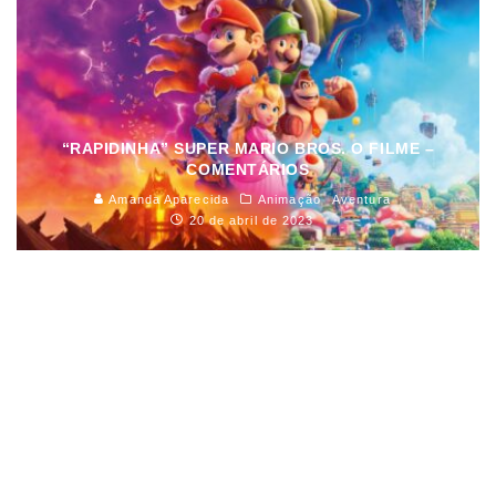
“RAPIDINHA” SUPER MARIO BROS. O FILME –
COMENTÁRIOS
Amanda Aparecida
Animação
Aventura
20 de abril de 2023