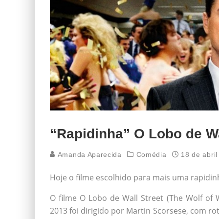
“Rapidinha” O Lobo de Wa
Amanda Aparecida
Comédia
18 de abri
Hoje o filme escolhido para mais uma rapidinh
O filme O Lobo de Wall Street (The Wolf of 
2013 foi dirigido por Martin Scorsese, com ro