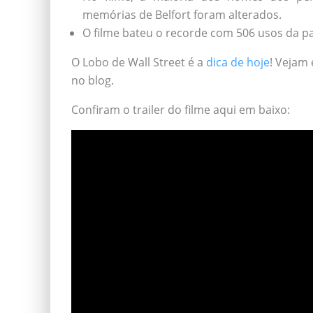
memórias de Belfort foram alterados.
O filme bateu o recorde com 506 usos da pa
O Lobo de Wall Street é a
dica de hoje
! Vejam
no blog.
Confiram o trailer do filme aqui em baixo: