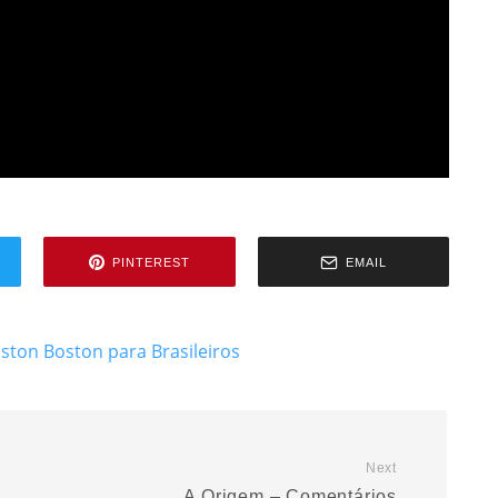
PINTEREST
EMAIL
oston
Boston para Brasileiros
Next
A Origem – Comentários