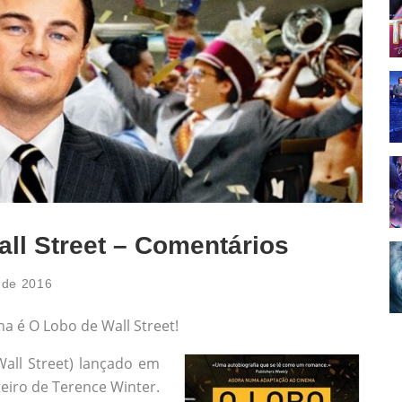
ll Street – Comentários
l de 2016
a é O Lobo de Wall Street!
Wall Street) lançado em
teiro de Terence Winter.