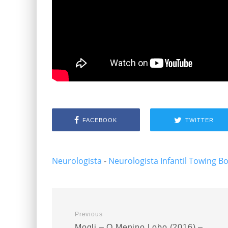
FACEBOOK
TWITTER
Neurologista
-
Neurologista Infantil
Towing B
Previous
Mogli – O Menino Lobo (2016) –