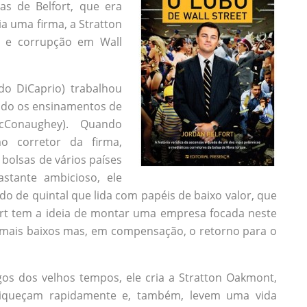
as de Belfort, que era
ia uma firma, a Stratton
o e corrupção em Wall
do DiCaprio) trabalhou
indo os ensinamentos de
Conaughey). Quando
o corretor da firma,
bolsas de vários países
stante ambicioso, ele
 de quintal que lida com papéis de baixo valor, que
fort tem a ideia de montar uma empresa focada neste
s mais baixos mas, em compensação, o retorno para o
gos dos velhos tempos, ele cria a Stratton Oakmont,
iqueçam rapidamente e, também, levem uma vida