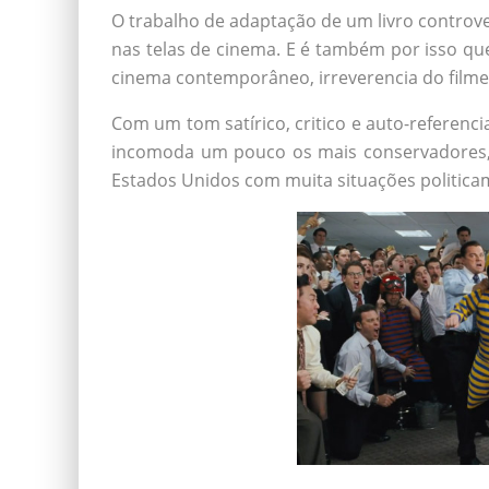
O trabalho de adaptação de um livro controv
nas telas de cinema. E é também por isso q
cinema contemporâneo, irreverencia do filme 
Com um tom satírico, critico e auto-referenc
incomoda um pouco os mais conservadores, 
Estados Unidos com muita situações politicam