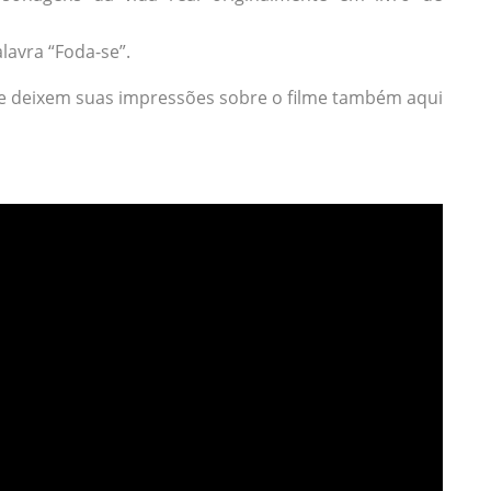
lavra “Foda-se”.
 e deixem suas impressões sobre o filme também aqui