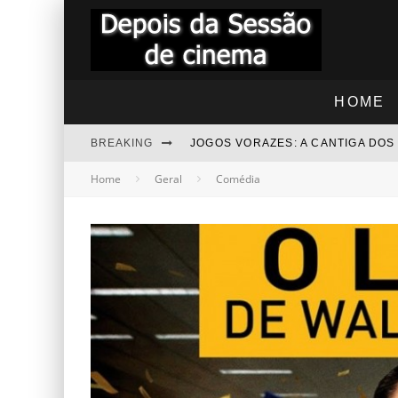
HOME
BREAKING
JOGOS VORAZES: A CANTIGA DO
Home
Geral
Comédia
"RAPIDINHA" TROLLS 3 - JUNTO
"RAPIDINHA" NOITE DAS BRUXAS
BEZOURO AZUL - COMENTÁRIOS
“RAPIDINHA” MEGATUBARÃO 2 –