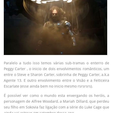
Paralelo a tudo isso temos várias sub-tramas o enterro de
Peggy Carter , o inicio de dois envolvimentos românticos, um
entre o Steve e Sharon Carter, sobrinha de Peggy Carter, a.k.a
Agente 13. E outro envolvimento entre o Visão e a Feiticeira
Escarlate (esse ainda bem no inicio mesmo rsrsrsrs).
É possível ver como o mundo esta enxergando os heróis, a
personagem de Alfree Woodard, a Mariah Dillard, que perdeu
seu filho em Sokovia faz ligação com a série do Luke Cage que
ainda vai estrear em setembro desse ano.