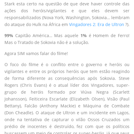
Stark esta certo na questão de que deve haver controle das
ações dos heróis/vigilantes e que eles devem ser
responsabilizados (Nova York, Washington, Sokovia… lembram
do ataque do Hulk na África em
Vingadores 2: Era de Ultron
?).
99%
Capitão América… Mas aquele
1%
é Homem de Ferro!
Mas o Tratado de Sokovia não é a solução.
Agora SIM vamos falar do filme!
O foco do filme é o conflito entre o governo e heróis ou
vigilantes e entre os próprios heróis que tem estão reagindo
de forma diferente as consequências após Sokovia. Steve
Rogers (Chris Evans) é o atual líder dos Vingadores, super-
grupo de heróis formado por Viúva Negra (Scarlett
Johansson), Feiticeira Escarlate (Elizabeth Olsen), Visão (Paul
Bettany), Falcão (Anthony Mackie) e Máquina de Combate
(Don Cheadle). O ataque de Ultron e um incidente em Lagos,
onde na tentativa de capturar o vilão Ossos Cruzados um
prédio de inocentes é destruído, fez com que os políticos
buscassem um meio de controlar os super-heróis, já que seus