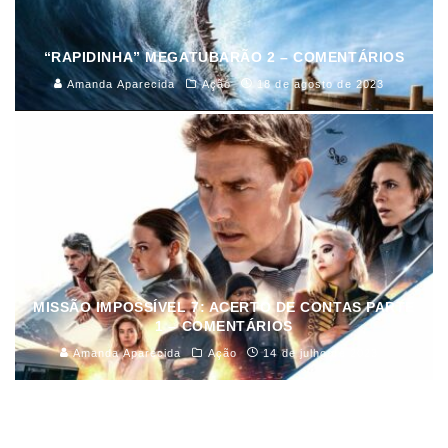
“RAPIDINHA” MEGATUBARÃO 2 – COMENTÁRIOS
Amanda Aparecida
Ação
18 de agosto de 2023
MISSÃO IMPOSSÍVEL 7: ACERTO DE CONTAS PARTE
1 – COMENTÁRIOS
Amanda Aparecida
Ação
14 de julho de 2023