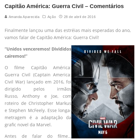
Capitão América: Guerra Civil – Comentários
Amanda Aparecida
Ação
28 de abril de 2016
Finalmente lançou uma das estréias mais esperadas do ano,
vamos falar de Capitão América: Guerra Civil!
“Unidos venceremos! Divididos
cairemos!”
O filme Capitão América:
Guerra Civil (Captain America:
Civil War) lançado em 2016, foi
dirigido pelos irmãos
Russo, Anthony e Joe, com
roteiro de Christopher Markus
e Stephen McFeely. Esse longa-
metragem é a adaptação da
grafic novel da Marvel.
Antes de falar do filme…