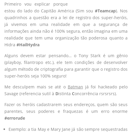
Primeiro vou explicar porque
estou do lado do Capitão América (Sim sou
#Teamcap
). Nos
quadrinhos a questão era a lei de registro dos super-heróis,
já vivemos em uma realidade em que a segurança de
informações ainda não é 100% segura, então imagina em uma
realidade que tem uma organização tão poderosa quanto a
Hidra
#HailHydra
Alguns devem estar pensando… o Tony Stark é um gênio
(playboy, filantropo etc.), ele tem condições de desenvolver
algum método de criptografia para garantir que o registro dos
super-heróis seja 100% seguro!
Me desculpem mais se até o
Batman
já foi hackeado pelo
Savage (referencia sutil à
D
istinta
C
oncorrência rsrsrsrs).
Fazer os heróis cadastrarem seus endereços, quem são seus
parentes, seus poderes e fraquezas é um erro enorme
#errorude
Exemplo: a tia May e Mary Jane já são sempre sequestradas