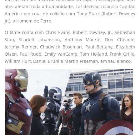
atos afetam toda a humanidade. Tal decisão coloca o Capitão
América em rota de colisão com Tony Stark (Robert Downey
Jr.), o Homem de Ferro.
O filme conta com Chris Evans, Robert Downey, Jr., Sebastian
Stan, Scarlett Johansson, Anthony Mackie, Don Cheadle,
Jeremy Renner, Chadwick Boseman, Paul Bettany, Elizabeth
Olsen, Paul Rudd, Emily VanCamp, Tom Holland, Frank Grillo,
William Hurt, Daniel Brühl e Martin Freeman, em seu elenco.