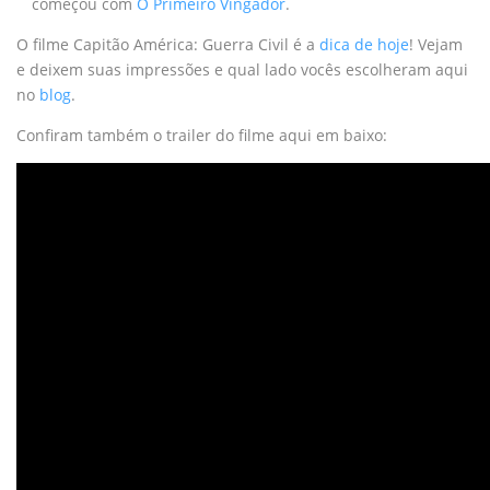
começou com
O Primeiro Vingador
.
O filme Capitão América: Guerra Civil é a
dica de hoje
! Vejam
e deixem suas impressões e qual lado vocês escolheram aqui
no
blog
.
Confiram também o trailer do filme aqui em baixo: