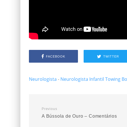
FACEBOOK
TWITTER
Neurologista
-
Neurologista Infantil
Towing B
Previous
A Bússola de Ouro – Comentários