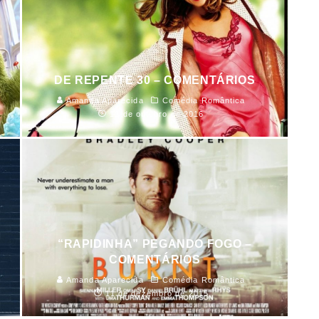
DE REPENTE 30 – COMENTÁRIOS
Amanda Aparecida
Comédia Romântica
12 de outubro de 2016
“RAPIDINHA” PEGANDO FOGO –
COMENTÁRIOS
Amanda Aparecida
Comédia Romântica
11 de dezembro de 2015