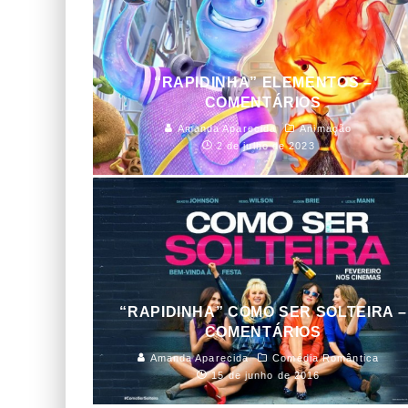
“RAPIDINHA” ELEMENTOS –
COMENTÁRIOS
Amanda Aparecida
Animação
2 de julho de 2023
“RAPIDINHA” COMO SER SOLTEIRA –
COMENTÁRIOS
Amanda Aparecida
Comédia Romântica
15 de junho de 2016