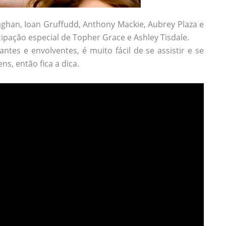
aghan, Ioan Gruffudd, Anthony Mackie, Aubrey Plaza e
ipação especial de Topher Grace e Ashley Tisdale.
es e envolventes, é muito fácil de se assistir e se
s, então fica a dica.