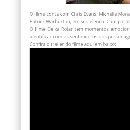
O filme conta com Chris Evans, Michelle Mon
Patrick Warburton, em seu elenco. Com partic
O filme Deixa Rolar tem momentos emocionant
identificar com os sentimentos dos personagen
Confira o trailer do filme aqui em baixo: