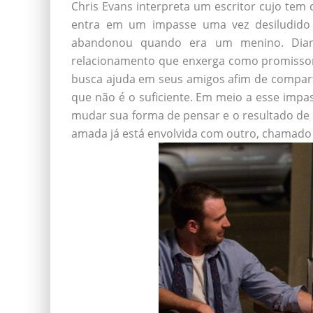
Chris Evans interpreta um escritor cujo tem
entra em um impasse uma vez desiludido
abandonou quando era um menino. Diant
relacionamento que enxerga como promissor
busca ajuda em seus amigos afim de compart
que não é o suficiente. Em meio a esse impa
mudar sua forma de pensar e o resultado de
amada já está envolvida com outro, chamado