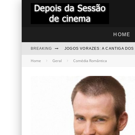
HOME
BREAKING
JOGOS VORAZES: A CANTIGA DO
Home
Geral
Comédia Romântica
"RAPIDINHA" TROLLS 3 - JUNTO
"RAPIDINHA" NOITE DAS BRUXAS
BEZOURO AZUL - COMENTÁRIOS
“RAPIDINHA” MEGATUBARÃO 2 –