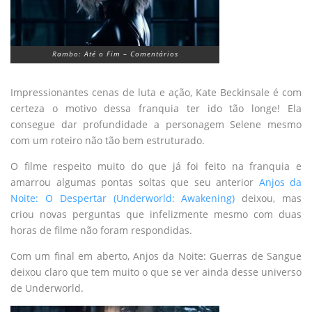
Rambo: Até o Fim – Comentários
Impressionantes cenas de luta e ação, Kate Beckinsale é com
certeza o motivo dessa franquia ter ido tão longe! Ela
consegue dar profundidade a personagem Selene mesmo
com um roteiro não tão bem estruturado.
O filme respeito muito do que já foi feito na franquia e
amarrou algumas pontas soltas que seu anterior
Anjos da
Noite: O Despertar (Underworld: Awakening)
deixou, mas
criou novas perguntas que infelizmente mesmo com duas
horas de filme não foram respondidas.
Com um final em aberto, Anjos da Noite: Guerras de Sangue
deixou claro que tem muito o que se ver ainda desse universo
de Underworld.