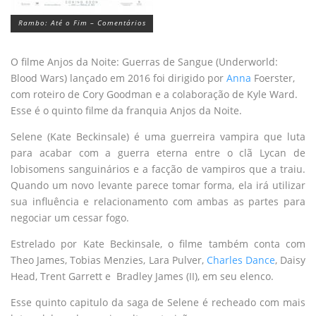
Rambo: Até o Fim – Comentários
O filme Anjos da Noite: Guerras de Sangue (Underworld:
Blood Wars) lançado em 2016 foi dirigido por
Anna
Foerster,
com roteiro de Cory Goodman e a colaboração de Kyle Ward.
Esse é o quinto filme da franquia Anjos da Noite.
Selene (Kate Beckinsale) é uma guerreira vampira que luta
para acabar com a guerra eterna entre o clã Lycan de
lobisomens sanguinários e a facção de vampiros que a traiu.
Quando um novo levante parece tomar forma, ela irá utilizar
sua influência e relacionamento com ambas as partes para
negociar um cessar fogo.
Estrelado por Kate Beckinsale, o filme também conta com
Theo James, Tobias Menzies, Lara Pulver,
Charles Dance
, Daisy
Head, Trent Garrett e Bradley James (II), em seu elenco.
Esse quinto capitulo da saga de Selene é recheado com mais