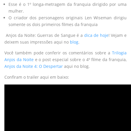
Esse é o 1º longa-metragem da franquia dirigido por uma
mulher.
O criador dos personagens originais Len Wiseman dirigiu
somente os dois primeiros filmes da franquia
Anjos da Noite: Guerras de Sangue é a
dica de hoje
! Vejam e
deixem suas impressões aqui no
blog
.
Você também pode conferir os comentários sobre a
Trilogia
Anjos da Noite
e o post especial sobre o 4º filme da franquia,
Anjos da Noite 4: O Despertar
aqui no blog.
Confiram o trailer aqui em baixo: