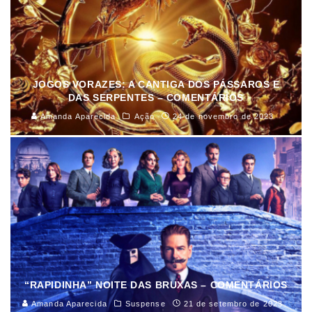
JOGOS VORAZES: A CANTIGA DOS PÁSSAROS E
DAS SERPENTES – COMENTÁRIOS
Amanda Aparecida
Ação
24 de novembro de 2023
“RAPIDINHA” NOITE DAS BRUXAS – COMENTÁRIOS
Amanda Aparecida
Suspense
21 de setembro de 2023