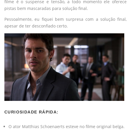
filme é o suspense e tensão, a todo momento ele oferece
pistas bem mascaradas para solução final.
Pessoalmente, eu fiquei bem surpresa com a solução final,
apesar de ter desconfiado certo.
CURIOSIDADE RÁPIDA:
O ator Matthias Schoenaerts esteve no filme original belga.