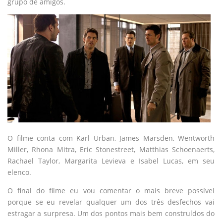
grupo de amigos.
O filme conta com Karl Urban, James Marsden, Wentworth
Miller, Rhona Mitra, Eric Stonestreet, Matthias Schoenaerts,
Rachael Taylor, Margarita Levieva e Isabel Lucas, em seu
elenco.
O final do filme eu vou comentar o mais breve possível
porque se eu revelar qualquer um dos três desfechos vai
estragar a surpresa. Um dos pontos mais bem construídos do