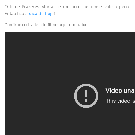
O filme Prazeres Mortais é um bom suspense, vale a pena.
Então fica a
dica de hoje
!
Confiram o trailer do filme aqui em baixo: