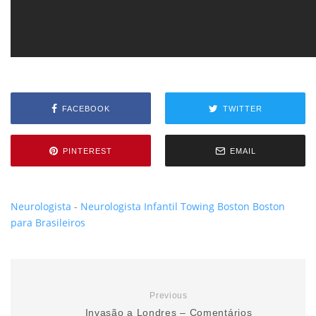
FACEBOOK
TWITTER
PINTEREST
EMAIL
Neurologista
-
Neurologista Infantil
Towing Boston
Boston
para Brasileiros
Previous
Invasão a Londres – Comentários