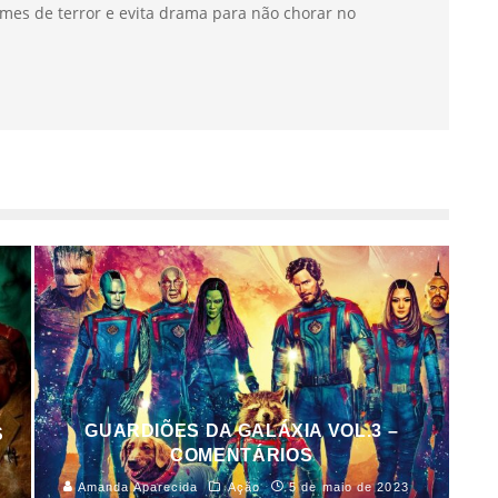
mes de terror e evita drama para não chorar no
GUARDIÕES DA GALÁXIA VOL.3 –
S
COMENTÁRIOS
Amanda Aparecida
Ação
5 de maio de 2023