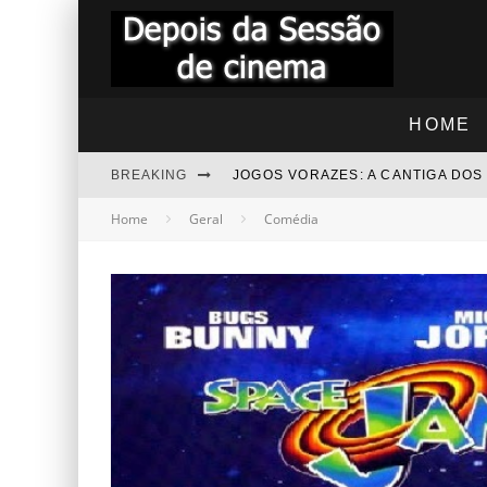
HOME
BREAKING
JOGOS VORAZES: A CANTIGA DO
Home
Geral
Comédia
"RAPIDINHA" TROLLS 3 - JUNTO
"RAPIDINHA" NOITE DAS BRUXAS
BEZOURO AZUL - COMENTÁRIOS
“RAPIDINHA” MEGATUBARÃO 2 –