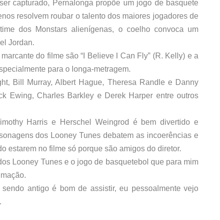
 ser capturado, Pernalonga propõe um jogo de basquete
enos resolvem roubar o talento dos maiores jogadores de
 time dos Monstars alienígenas, o coelho convoca um
el Jordan.
arcante do filme são “I Believe I Can Fly” (R. Kelly) e a
specialmente para o longa-metragem.
ht, Bill Murray, Albert Hague, Theresa Randle e Danny
ick Ewing, Charles Barkley e Derek Harper entre outros
Timothy Harris e Herschel Weingrod é bem divertido e
ersonagens dos Looney Tunes debatem as incoerências e
o estarem no filme só porque são amigos do diretor.
dos Looney Tunes e o jogo de basquetebol que para mim
nimação.
endo antigo é bom de assistir, eu pessoalmente vejo
.