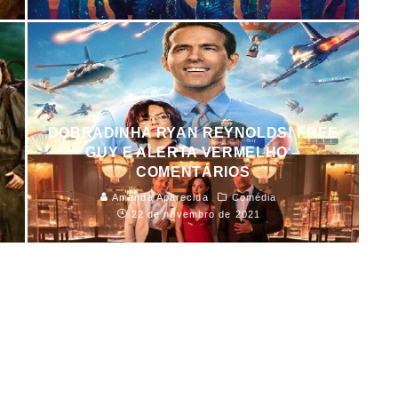
DOBRADINHA RYAN REYNOLDS! FREE
GUY E ALERTA VERMELHO –
COMENTÁRIOS
Amanda Aparecida
Comédia
22 de novembro de 2021