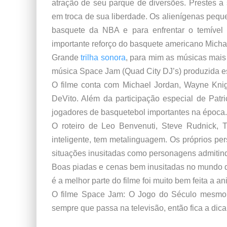
atração de seu parque de diversões. Prestes a
em troca de sua liberdade. Os alienígenas pequ
basquete da NBA e para enfrentar o temível
importante reforço do basquete americano Micha
Grande
trilha sonora
, para mim as músicas mais m
música Space Jam (Quad City DJ’s) produzida e
O filme conta com Michael Jordan, Wayne Knig
DeVito. Além da participação especial de Patr
jogadores de basquetebol importantes na época.
O roteiro de Leo Benvenuti, Steve Rudnick, 
inteligente, tem metalinguagem. Os próprios p
situações inusitadas como personagens admitind
Boas piadas e cenas bem inusitadas no mundo 
é a melhor parte do filme foi muito bem feita a a
O filme Space Jam: O Jogo do Século mesmo s
sempre que passa na televisão, então fica a dica