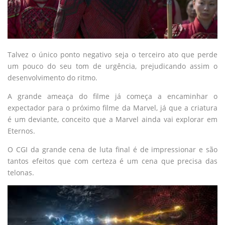
Talvez o único ponto negativo seja o terceiro ato que perde
um pouco do seu tom de urgência, prejudicando assim o
desenvolvimento do ritmo.
A grande ameaça do filme já começa a encaminhar o
expectador para o próximo filme da Marvel, já que a criatura
é um deviante, conceito que a Marvel ainda vai explorar em
Eternos.
O CGI da grande cena de luta final é de impressionar e são
tantos efeitos que com certeza é um cena que precisa das
telonas.