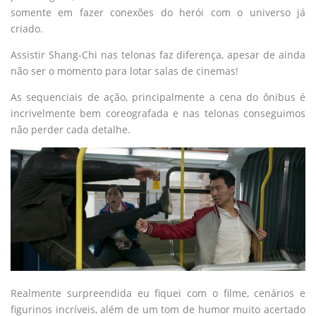
somente em fazer conexões do herói com o universo já
criado.
Assistir Shang-Chi nas telonas faz diferença, apesar de ainda
não ser o momento para lotar salas de cinemas!
As sequenciais de ação, principalmente a cena do ônibus é
incrivelmente bem coreografada e nas telonas conseguimos
não perder cada detalhe.
Realmente surpreendida eu fiquei com o filme, cenários e
figurinos incríveis, além de um tom de humor muito acertado