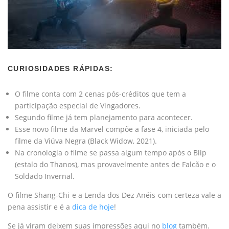
CURIOSIDADES RÁPIDAS:
O filme conta com 2 cenas pós-créditos que tem a
participação especial de Vingadores.
Segundo filme já tem planejamento para acontecer.
Esse novo filme da Marvel compõe a fase 4, iniciada pelo
filme da Viúva Negra (Black Widow, 2021).
Na cronologia o filme se passa algum tempo após o Blip
(estalo do Thanos), mas provavelmente antes de Falcão e o
Soldado Invernal.
O filme Shang-Chi e a Lenda dos Dez Anéis com certeza vale a
pena assistir e é a
dica de hoje
!
Se já viram deixem suas impressões aqui no
blog
também.