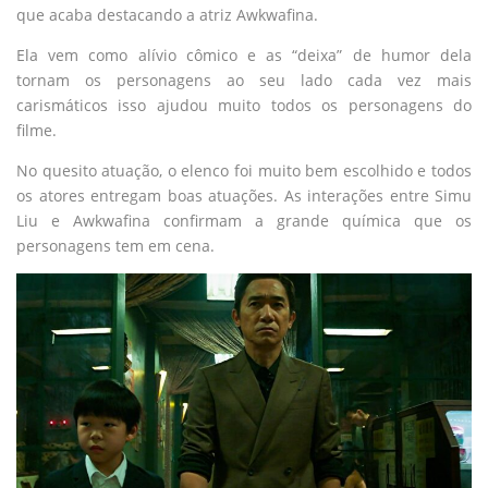
que acaba destacando a atriz Awkwafina.
Ela vem como alívio cômico e as “deixa” de humor dela
tornam os personagens ao seu lado cada vez mais
carismáticos isso ajudou muito todos os personagens do
filme.
No quesito atuação, o elenco foi muito bem escolhido e todos
os atores entregam boas atuações. As interações entre Simu
Liu e Awkwafina confirmam a grande química que os
personagens tem em cena.