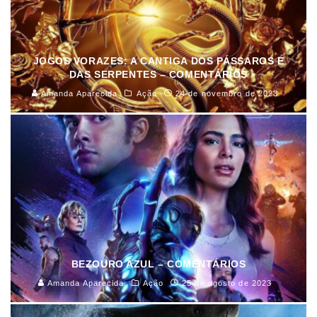
JOGOS VORAZES: A CANTIGA DOS PÁSSAROS E
DAS SERPENTES – COMENTÁRIOS
Amanda Aparecida
Ação
24 de novembro de 2023
BEZOURO AZUL – COMENTÁRIOS
Amanda Aparecida
Ação
25 de agosto de 2023