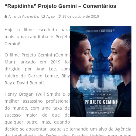
“Rapidinha” Projeto Gemini – Comentários
Amanda Aparecida
Ação
25 de outubro de 2019
Hoje o filme escolhido para
mais uma rapidinha é Projeto
Gemini!
O filme Projeto Gemini (Gemini
Man) lançado em 2019 foi
dirigido por Ang Lee, com
roteiro de Darren Lemke, Billy
Ray e David Benioff.
Henry Brogan (Will Smith) é o
melhor assassino profissional
do mundo, com uma taxa de
sucesso maior do que de
qualquer outro, mas, quando
decide se aposentar, acaba se tornando um alvo da Agência
de Inteligência de Defesa dos Estados Unidos, para quem