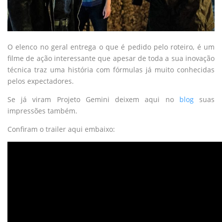
O elenco no geral entrega o que é pedido pelo roteiro, é um
filme de ação interessante que apesar de toda a sua inovação
técnica traz uma história com fórmulas já muito conhecidas
pelos expectadores.
Se já viram Projeto Gemini deixem aqui no
blog
suas
impressões também.
Confiram o trailer aqui embaixo: