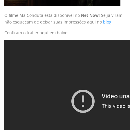
O filme Má Conduta esta disponível no
Net Now
! Se já viram
não esqueçam de deixar suas impressões aqui no
blog
.
Confiram o trailer aqui em baixo: