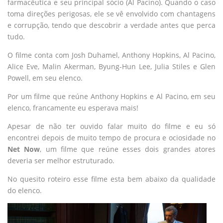
farmacêutica e seu principal sócio (Al Pacino). Quando o caso
toma direções perigosas, ele se vê envolvido com chantagens
e corrupção, tendo que descobrir a verdade antes que perca
tudo.
O filme conta com Josh Duhamel, Anthony Hopkins, Al Pacino,
Alice Eve, Malin Akerman, Byung-Hun Lee, Julia Stiles e Glen
Powell, em seu elenco.
Por um filme que reúne Anthony Hopkins e Al Pacino, em seu
elenco, francamente eu esperava mais!
Apesar de não ter ouvido falar muito do filme e eu só
encontrei depois de muito tempo de procura e ociosidade no
Net Now
, um filme que reúne esses dois grandes atores
deveria ser melhor estruturado.
No quesito roteiro esse filme esta bem abaixo da qualidade
do elenco.