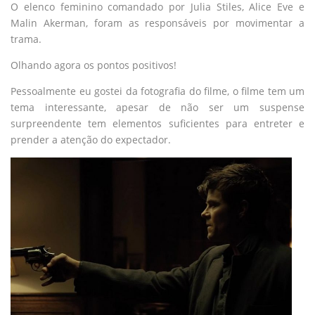
O elenco feminino comandado por Julia Stiles, Alice Eve e
Malin Akerman, foram as responsáveis por movimentar a
trama.
Olhando agora os pontos positivos!
Pessoalmente eu gostei da fotografia do filme, o filme tem um
tema interessante, apesar de não ser um suspense
surpreendente tem elementos suficientes para entreter e
prender a atenção do expectador.