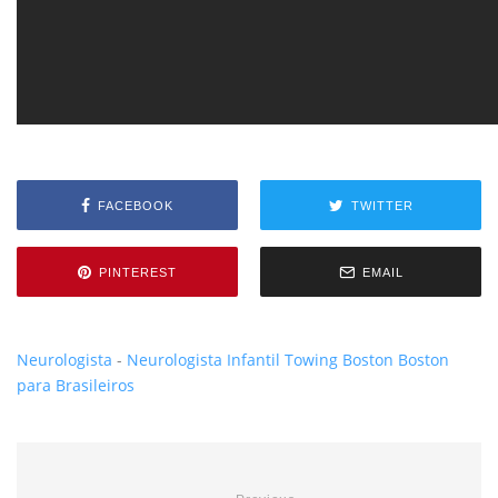
FACEBOOK
TWITTER
PINTEREST
EMAIL
Neurologista
-
Neurologista Infantil
Towing Boston
Boston
para Brasileiros