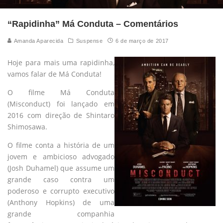
“Rapidinha” Má Conduta – Comentários
Amanda Aparecida
Suspense
6 de março de 2017
Hoje para mais uma rapidinha,
vamos falar de Má Conduta!
O filme Má Conduta
(Misconduct) foi lançado em
2016 com direção de Shintaro
Shimosawa.
O filme conta a história de um
jovem e ambicioso advogado
(Josh Duhamel) que assume um
grande caso contra um
poderoso e corrupto executivo
(Anthony Hopkins) de uma
grande companhia