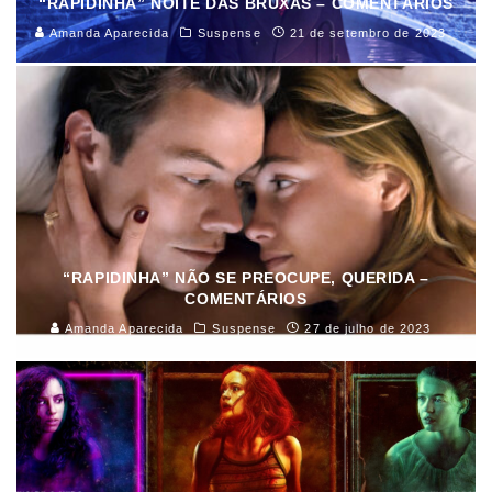
“RAPIDINHA” NOITE DAS BRUXAS – COMENTÁRIOS
Amanda Aparecida
Suspense
21 de setembro de 2023
“RAPIDINHA” NÃO SE PREOCUPE, QUERIDA –
COMENTÁRIOS
Amanda Aparecida
Suspense
27 de julho de 2023