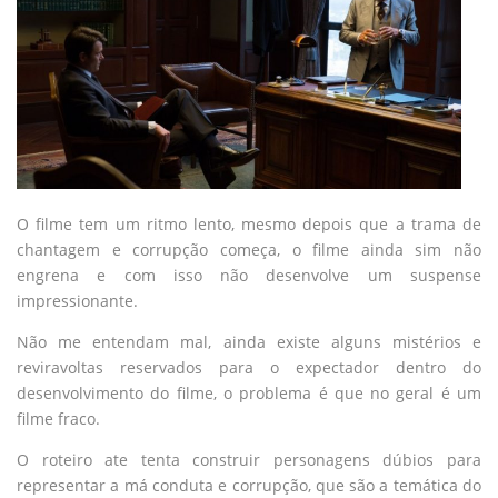
O filme tem um ritmo lento, mesmo depois que a trama de
chantagem e corrupção começa, o filme ainda sim não
engrena e com isso não desenvolve um suspense
impressionante.
Não me entendam mal, ainda existe alguns mistérios e
reviravoltas reservados para o expectador dentro do
desenvolvimento do filme, o problema é que no geral é um
filme fraco.
O roteiro ate tenta construir personagens dúbios para
representar a má conduta e corrupção, que são a temática do