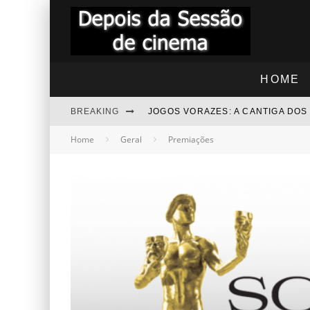
HOME
BREAKING
JOGOS VORAZES: A CANTIGA DO
Home
Geral
Premiações
"RAPIDINHA" TROLLS 3 - JUNTO
"RAPIDINHA" NOITE DAS BRUXAS
BEZOURO AZUL - COMENTÁRIOS
“RAPIDINHA” MEGATUBARÃO 2 –