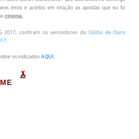
eus erros e acertos em relação as apostas que eu fiz
de
cinema.
G 2017, confiram os vencedores do
Globo de Ouro
017
.
sobre os indicados
AQUI
.
LME