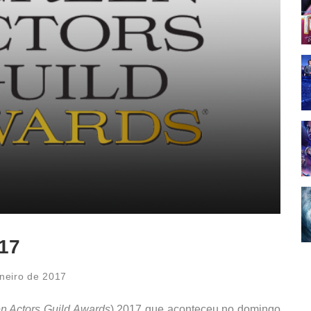
017
aneiro de 2017
n Actors Guild Awards
) 2017 que aconteceu no domingo