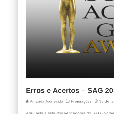
Erros e Acertos – SAG 2
Amanda Aparecida
Premiações
30 de j
Aqui esta a lista dos vencedores do SAG (
Scree