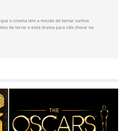
a que o cinema tem a missão de tornar sonhos
mes de terror e evita drama para não chorar no