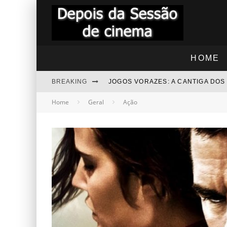
HOME
BREAKING
JOGOS VORAZES: A CANTIGA DO
Home
Geral
Ação
"RAPIDINHA" TROLLS 3 - JUNTO
"RAPIDINHA" NOITE DAS BRUXAS
BEZOURO AZUL - COMENTÁRIOS
“RAPIDINHA” MEGATUBARÃO 2 –