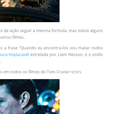
es de ação seguir a mesma formula, mas existe alguns
tros filmes.
as a frase “Quando eu encontra-los vou matar todos
usca Implacavél
estrelada por Liam Nesson, e o estilo
.
as em todos os filmes do Tom Cruise rsrsrs.