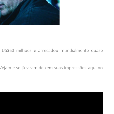
e US$60 milhões e arrecadou mundialmente quase
 Vejam e se já viram deixem suas impressões aqui no