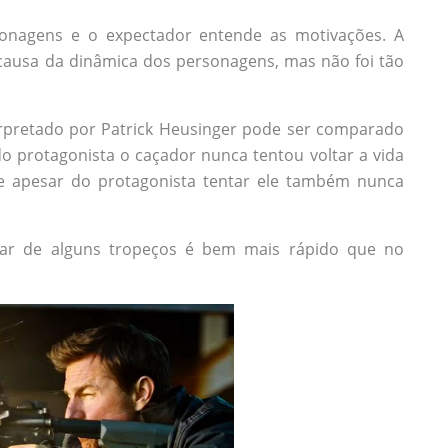
onagens e o expectador entende as motivações. A
r causa da dinâmica dos personagens, mas não foi tão
erpretado por Patrick Heusinger pode ser comparado
o protagonista o caçador nunca tentou voltar a vida
o e apesar do protagonista tentar ele também nunca
sar de alguns tropeços é bem mais rápido que no