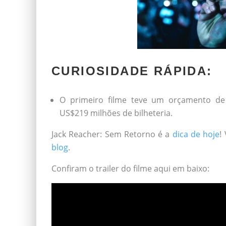
CURIOSIDADE RÁPIDA:
O primeiro filme teve um orçamento d
US$219 milhões de bilheteria.
Jack Reacher: Sem Retorno é a
dica de hoje
!
blog
.
Confiram o trailer do filme aqui em baixo: