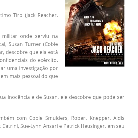
timo Tiro (Jack Reacher,
 militar onde serviu na
cal, Susan Turner (Cobie
ar, descobre que ela está
nfidenciais do exército.
iar uma investigação por
 bem mais pessoal do que
 inocência e de Susan, ele descobre que pode ser
ambém com Cobie Smulders, Robert Knepper, Aldis
 Catrini, Sue-Lynn Ansari e Patrick Heusinger, em seu