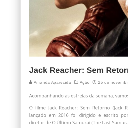
Jack Reacher: Sem Retor
Amanda Aparecida
Ação
25 de novembr
Acompanhando as estreias da semana, vamos f
O filme Jack Reacher: Sem Retorno (Jack 
lançado em 2016 foi dirigido e escrito p
diretor de O Último Samurai (The Last Samura