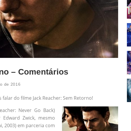
no – Comentários
o de 2016
alar do filme Jack Reacher: Sem Retorno!
Reacher: Never Go Back)
or Edward Zwick, mesmo
i, 2003) em parceria com