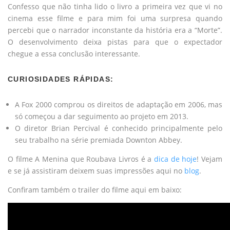
Confesso que não tinha lido o livro a primeira vez que vi no
cinema esse filme e para mim foi uma surpresa quando
percebi que o narrador inconstante da história era a “Morte”.
O desenvolvimento deixa pistas para que o expectador
chegue a essa conclusão interessante.
CURIOSIDADES RÁPIDAS:
A Fox 2000 comprou os direitos de adaptação em 2006, mas
só começou a dar seguimento ao projeto em 2013.
O diretor Brian Percival é conhecido principalmente pelo
seu trabalho na série premiada Downton Abbey.
O filme A Menina que Roubava Livros é a
dica de hoje
! Vejam
e se já assistiram deixem suas impressões aqui no
blog
.
Confiram também o trailer do filme aqui em baixo: