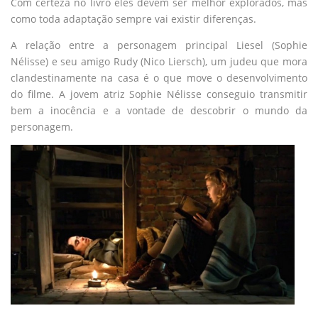
Com certeza no livro eles devem ser melhor explorados, mas
como toda adaptação sempre vai existir diferenças.
A relação entre a personagem principal Liesel (Sophie
Nélisse) e seu amigo Rudy (Nico Liersch), um judeu que mora
clandestinamente na casa é o que move o desenvolvimento
do filme. A jovem atriz Sophie Nélisse conseguio transmitir
bem a inocência e a vontade de descobrir o mundo da
personagem.