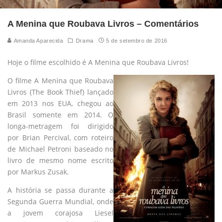
A Menina que Roubava Livros – Comentários
Amanda Aparecida
Drama
5 de setembro de 2016
Hoje o filme escolhido é A Menina que Roubava Livros!
O filme A Menina que Roubava
Livros (The Book Thief) lançado
em 2013 nos EUA, chegou ao
Brasil somente em 2014. O
longa-metragem foi dirigido
por Brian Percival, com roteiro
de Michael Petroni baseado no
livro de mesmo nome escrito
por Markus Zusak.
A história se passa durante a
Segunda Guerra Mundial, onde
a jovem corajosa Liesel