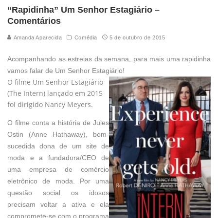
“Rapidinha” Um Senhor Estagiário –
Comentários
Amanda Aparecida
Comédia
5 de outubro de 2015
Acompanhando as estreias da semana, para mais uma rapidinha
vamos falar de Um Senhor Estagiário!
O filme Um Senhor Estagiário
(The Intern) lançado em 2015
foi dirigido Nancy Meyers.
O filme conta a história de Jules
Ostin (Anne Hathaway), bem-
sucedida dona de um site de
moda e a fundadora/CEO de
uma empresa de comércio
eletrônico de moda. Por uma
questão social os idosos
precisam voltar a ativa e ela
compromete-se com o programa