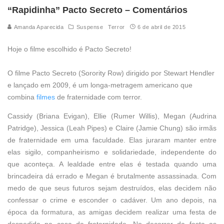
“Rapidinha” Pacto Secreto – Comentários
Amanda Aparecida
Suspense
Terror
6 de abril de 2015
Hoje o filme escolhido é Pacto Secreto!
O filme Pacto Secreto (Sorority Row) dirigido por Stewart Hendler
e lançado em 2009, é um longa-metragem americano que
combina
filmes
de fraternidade com terror.
Cassidy (Briana Evigan), Ellie (Rumer Willis), Megan (Audrina
Patridge), Jessica (Leah Pipes) e Claire (Jamie Chung) são irmãs
de fraternidade em uma faculdade. Elas juraram manter entre
elas sigilo, companheirismo e solidariedade, independente do
que aconteça. A lealdade entre elas é testada quando uma
brincadeira dá errado e Megan é brutalmente assassinada. Com
medo de que seus futuros sejam destruídos, elas decidem não
confessar o crime e esconder o cadáver. Um ano depois, na
época da formatura, as amigas decidem realizar uma festa de
despedida na casa da fraternidade. No decorrer da festa as