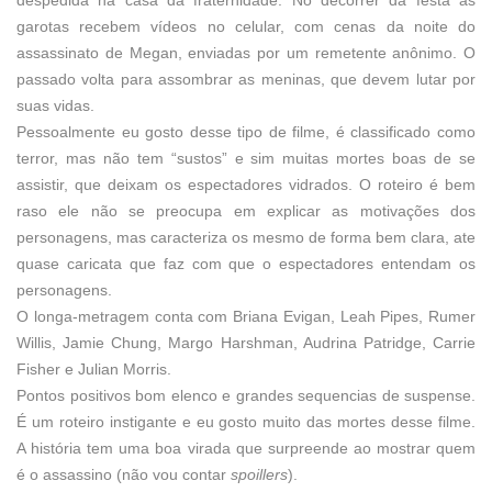
garotas recebem vídeos no celular, com cenas da noite do
assassinato de Megan, enviadas por um remetente anônimo. O
passado volta para assombrar as meninas, que devem lutar por
suas vidas.
Pessoalmente eu gosto desse tipo de filme, é classificado como
terror, mas não tem “sustos” e sim muitas mortes boas de se
assistir, que deixam os espectadores vidrados. O roteiro é bem
raso ele não se preocupa em explicar as motivações dos
personagens, mas caracteriza os mesmo de forma bem clara, ate
quase caricata que faz com que o espectadores entendam os
personagens.
O longa-metragem conta com Briana Evigan, Leah Pipes, Rumer
Willis, Jamie Chung, Margo Harshman, Audrina Patridge, Carrie
Fisher e Julian Morris.
Pontos positivos bom elenco e grandes sequencias de suspense.
É um roteiro instigante e eu gosto muito das mortes desse filme.
A história tem uma boa virada que surpreende ao mostrar quem
é o assassino (não vou contar
spoillers
).