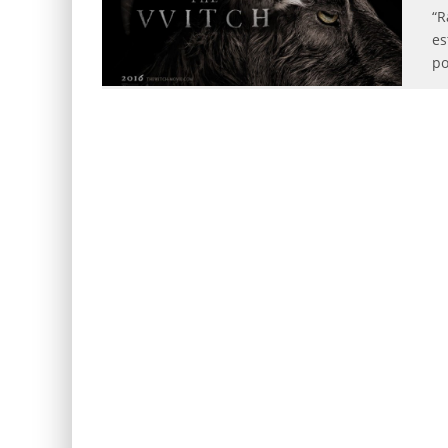
“R
es
po