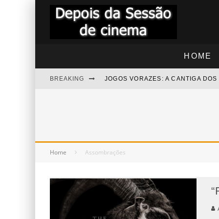
HOME
BREAKING
JOGOS VORAZES: A CANTIGA DO
"RAPIDINHA" TROLLS 3 - JUNTO
"RAPIDINHA" NOITE DAS BRUXAS
BEZOURO AZUL - COMENTÁRIOS
Home
Assombrações
“RAPIDINHA” MEGATUBARÃO 2 –
“