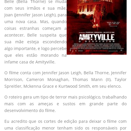
Belle (Bella Thorne) se muda
com seus irmãos e sua mãe,
Joan (Jennifer Jason Leigh), para
uma nova casa. Mas, quando
coisas estranhas começam a
acontecer, Belle suspeita que
sua mãe esteja escondendo
algo importante, e logo percebe
que eles estão morando na
infame casa de Amityville.
O filme conta com Jennifer Jason Leigh, Bella Thorne, Jennifer
Morrison, Cameron Monaghan, Thomas Mann (II), Taylor
Spreitler, Mckenna Grace e Kurtwood Smith, em seu elenco.
O roteiro gera um tipo de terror mais psicológico, trabalhando
mais com as ameças e sustos em grande parte do
desenvolvimento do filme.
Eu acredito que os cortes de edição para deixar o filme com
uma classificação menor tenham sido os responsáveis por