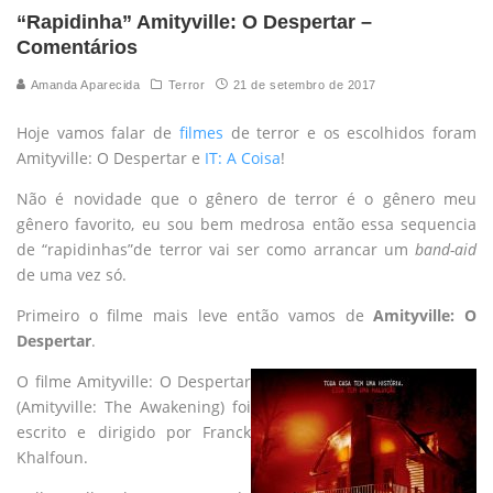
“Rapidinha” Amityville: O Despertar –
Comentários
Amanda Aparecida
Terror
21 de setembro de 2017
Hoje vamos falar de
filmes
de terror e os escolhidos foram
Amityville: O Despertar e
IT: A Coisa
!
Não é novidade que o gênero de terror é o gênero meu
gênero favorito, eu sou bem medrosa então essa sequencia
de “rapidinhas”de terror vai ser como arrancar um
band-aid
de uma vez só.
Primeiro o filme mais leve então vamos de
Amityville: O
Despertar
.
O filme Amityville: O Despertar
(Amityville: The Awakening) foi
escrito e dirigido por Franck
Khalfoun.