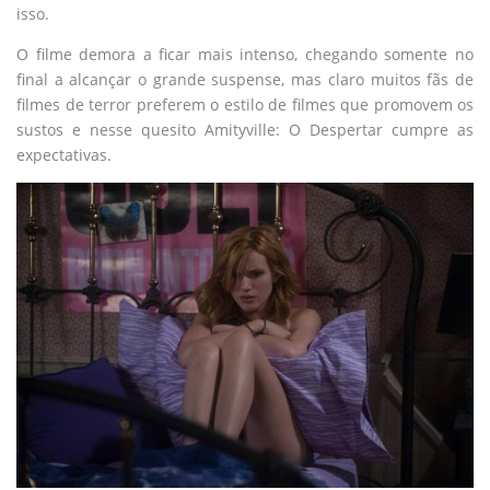
isso.
O filme demora a ficar mais intenso, chegando somente no
final a alcançar o grande suspense, mas claro muitos fãs de
filmes de terror preferem o estilo de filmes que promovem os
sustos e nesse quesito Amityville: O Despertar cumpre as
expectativas.