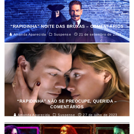
“RAPIDINHA” NOITE DAS BRUXAS – COMENTÁRIOS
Amanda Aparecida
Suspense
21 de setembro de 2023
“RAPIDINHA” NÃO SE PREOCUPE, QUERIDA –
COMENTÁRIOS
Amanda Aparecida
Suspense
27 de julho de 2023