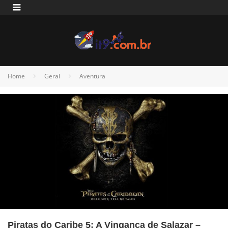
Home
Geral
Aventura
Piratas do Caribe 5: A Vingança de Salazar –