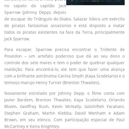
no sapato do capitão Jack
Sparrow (Johnny Depp), depois
de escapar do Triângulo do Diabo. Salazar lidera um exército
de piratas fantasmas assassinos e está disposto a matar
todos os piratas existentes na face da Terra, principalmente
Jack Sparrow.
Para escapar, Sparrow precisa encontrar o Tridente de
Poseidon – um artefato poderoso que dá ao seu dono o
controle dos sete mares e tem o poder de quebrar qualquer
maldição. Para encontrá-lo, ele tem que fazer uma aliança
com a brilhante astrônoma Carina Smyth (Kaya Scodelario) e o
teimoso marujo Henry Turner (Brenton Thwaites).
Novamente estrelado por Johnny Depp, o filme conta com
Javier Bardem, Brenton Thwaites, Kaya Scodelario, Orlando
Bloom, Geoffrey Rush, Kevin McNally, Golshifteh Farahani,
Stephen Graham, Martin Klebba, David Wenham e Adam
Brown, em seu elenco. Com participação especial de Paul
McCartney e Keira Knightley.