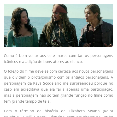
Como é bom voltar aos sete mares com tantos personagens
icônicos e a adição de bons atores ao elenco.
O fôlego do filme deve-se com certeza aos novos personagens
que dividem o protagonismo com os antigos personagens. A
personagem da Kaya Scodelario me surpreendeu porque no
caso em acreditava que ela faria apenas uma participação,
mas a personagem não só tem grande função no filme como
tem grande tempo de tela.
Com o término da história de Elizabeth Swann (Keira
Knightley) e Will Turner (Orlando Bloom) em Piratas do Caribe