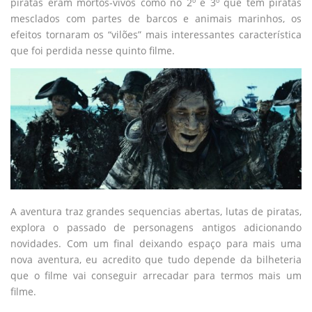
piratas eram mortos-vivos como no 2º e 3º que tem piratas
mesclados com partes de barcos e animais marinhos, os
efeitos tornaram os “vilões” mais interessantes característica
que foi perdida nesse quinto filme.
A aventura traz grandes sequencias abertas, lutas de piratas,
explora o passado de personagens antigos adicionando
novidades. Com um final deixando espaço para mais uma
nova aventura, eu acredito que tudo depende da bilheteria
que o filme vai conseguir arrecadar para termos mais um
filme.