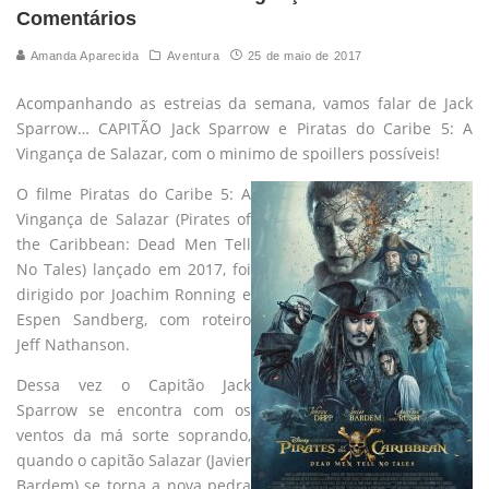
Comentários
Amanda Aparecida
Aventura
25 de maio de 2017
Acompanhando as estreias da semana, vamos falar de Jack
Sparrow… CAPITÃO Jack Sparrow e Piratas do Caribe 5: A
Vingança de Salazar, com o minimo de spoillers possíveis!
O filme Piratas do Caribe 5: A
Vingança de Salazar (Pirates of
the Caribbean: Dead Men Tell
No Tales) lançado em 2017, foi
dirigido por Joachim Ronning e
Espen Sandberg, com roteiro
Jeff Nathanson.
Dessa vez o Capitão Jack
Sparrow se encontra com os
ventos da má sorte soprando,
quando o capitão Salazar (Javier
Bardem) se torna a nova pedra