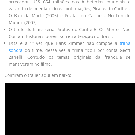
arrecadou US$ 654 milhões nas bilheterias mundiais e
garantiu de imediato duas continuações, Piratas do Caribe –
O Baú da Morte (2006) e Piratas do Caribe – No Fim do
Mundo (2007).
O título do filme seria Piratas do Caribe 5: Os Mortos Não
Contam Histórias, porém sofreu alteração no Brasil.
Essa é a 1ª vez que Hans Zimmer não compõe a
trilha
sonora
do filme, dessa vez a trilha ficou por conta Geoff
Zanelli. Contudo os temas originais da franquia se
mantiveram no filme.
Confiram o trailer aqui em baixo: