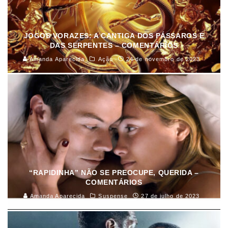
JOGOS VORAZES: A CANTIGA DOS PÁSSAROS E
DAS SERPENTES – COMENTÁRIOS
Amanda Aparecida
Ação
24 de novembro de 2023
“RAPIDINHA” NÃO SE PREOCUPE, QUERIDA –
COMENTÁRIOS
Amanda Aparecida
Suspense
27 de julho de 2023