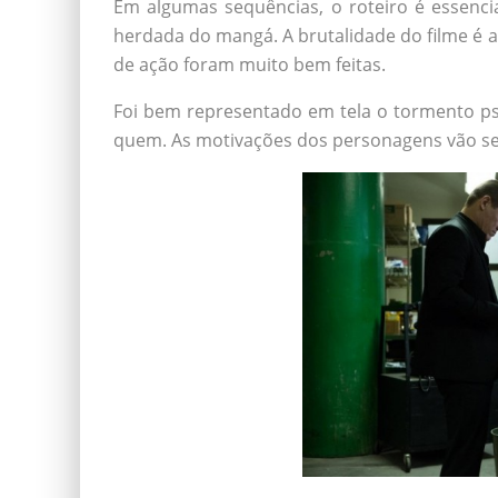
Em algumas sequências, o roteiro é essenci
herdada do mangá. A brutalidade do filme é a
de ação foram muito bem feitas.
Foi bem representado em tela o tormento ps
quem. As motivações dos personagens vão se 