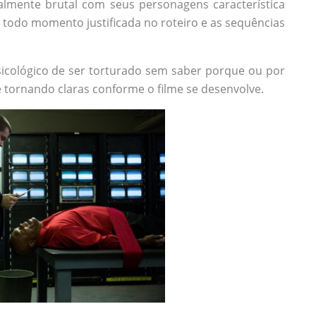
almente brutal com seus personagens característica
 todo momento justificada no roteiro e as sequências
icológico de ser torturado sem saber porque ou por
tornando claras conforme o filme se desenvolve.