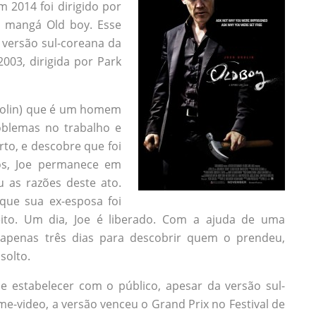
 2014 foi dirigido por
e mangá Old boy. Esse
ersão sul-coreana da
003, dirigida por Park
 Brolin) que é um homem
oblemas no trabalho e
to, e descobre que foi
os, Joe permanece em
 as razões deste ato.
 que sua ex-esposa foi
eito. Um dia, Joe é liberado. Com a ajuda de uma
erá apenas três dias para descobrir quem o prendeu,
solto.
e estabelecer com o público, apesar da versão sul-
me-video, a versão venceu o Grand Prix no Festival de