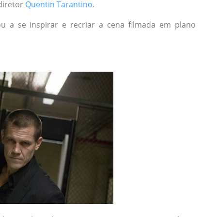
diretor
Quentin Tarantino
.
u a se inspirar e recriar a cena filmada em plano