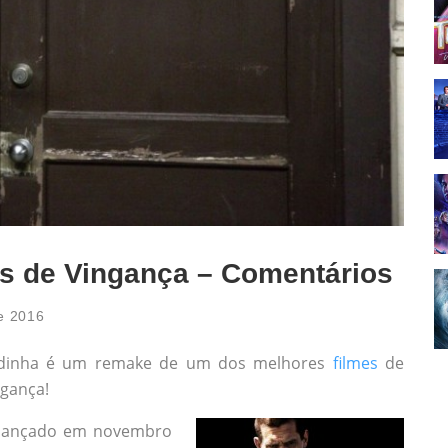
as de Vingança – Comentários
e 2016
pidinha é um remake de um dos melhores
filmes
de
ngança!
) lançado em novembro