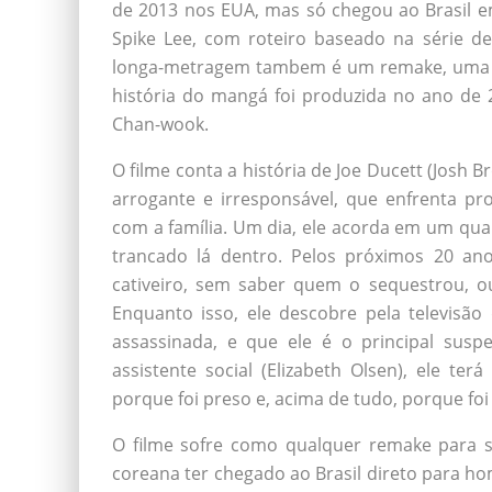
de 2013 nos EUA, mas só chegou ao Brasil em
Spike Lee, com roteiro baseado na série d
longa-metragem tambem é um remake, uma v
história do mangá foi produzida no ano de 2
Chan-wook.
O filme conta a história de Joe Ducett (Josh
arrogante e irresponsável, que enfrenta pr
com a família. Um dia, ele acorda em um quar
trancado lá dentro. Pelos próximos 20 an
cativeiro, sem saber quem o sequestrou, ou
Enquanto isso, ele descobre pela televisão
assassinada, e que ele é o principal susp
assistente social (Elizabeth Olsen), ele t
porque foi preso e, acima de tudo, porque foi 
O filme sofre como qualquer remake para s
coreana ter chegado ao Brasil direto para ho