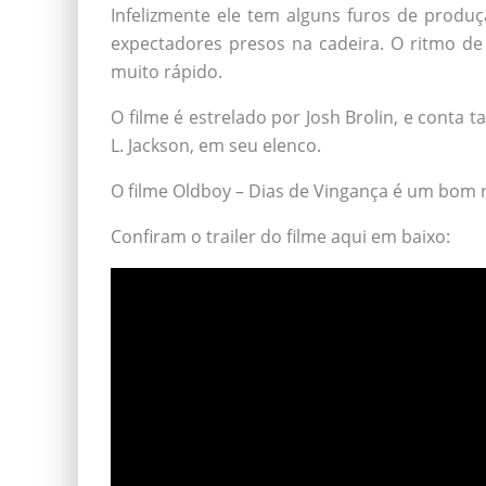
Infelizmente ele tem alguns furos de produ
expectadores presos na cadeira. O ritmo d
muito rápido.
O filme é estrelado por Josh Brolin, e conta
L. Jackson, em seu elenco.
O filme Oldboy – Dias de Vingança é um bom r
Confiram o trailer do filme aqui em baixo: