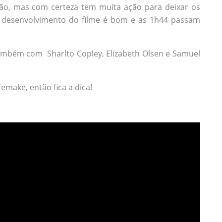
ção, mas com certeza tem muita ação para deixar os
e desenvolvimento do filme é bom e as 1h44 passam
 também com Sharlto Copley, Elizabeth Olsen e Samuel
emake, então fica a dica!