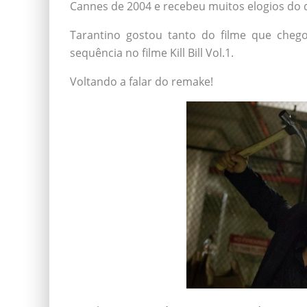
Cannes de 2004 e recebeu muitos elogios do 
Tarantino gostou tanto do filme que chego
sequência no filme Kill Bill Vol.1.
Voltando a falar do remake!