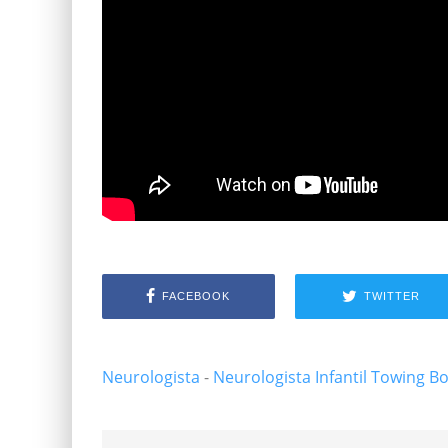
FACEBOOK
TWITTER
Neurologista
-
Neurologista Infantil
Towing B