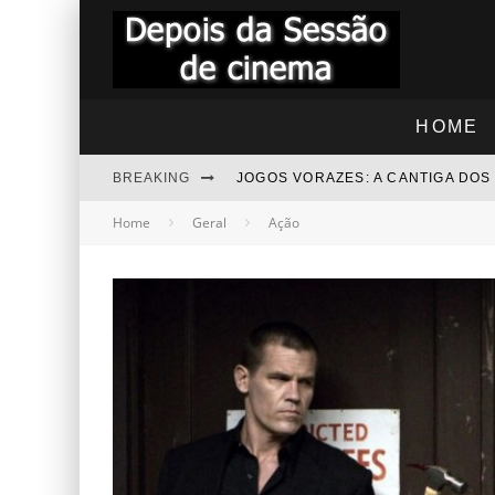
HOME
BREAKING
JOGOS VORAZES: A CANTIGA DO
Home
Geral
Ação
"RAPIDINHA" TROLLS 3 - JUNTO
"RAPIDINHA" NOITE DAS BRUXAS
BEZOURO AZUL - COMENTÁRIOS
“RAPIDINHA” MEGATUBARÃO 2 –