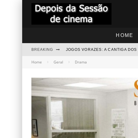
HOME
BREAKING
JOGOS VORAZES: A CANTIGA DO
Home
Geral
Drama
"RAPIDINHA" TROLLS 3 - JUNTO
"RAPIDINHA" NOITE DAS BRUXAS
BEZOURO AZUL - COMENTÁRIOS
“RAPIDINHA” MEGATUBARÃO 2 –