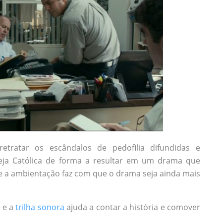
tratar os escândalos de pedofilia difundidas e
eja Católica de forma a resultar em um drama que
 e a ambientação faz com que o drama seja ainda mais
s e a
trilha sonora
ajuda a contar a história e comover