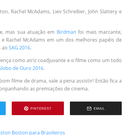
ton, Rachel McAdams, Liev Schreiber, John Slattery e
me, mas sua atuação em
Birdman
foi mais marcante,
o e Rachel McAdams em um dos melhores papéis de
s ao
SAG 2016
.
ença como atriz coadjuvante e o filme como um todo
Globo de Ouro 2016
.
om filme de drama, vale a pena assistir! Então fica a
 aconpanhando as premiações de cinema.
PINTEREST
EMAIL
oston
Boston para Brasileiros