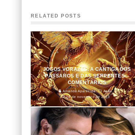
RELATED POSTS
JOGOS VORAZES: A CANTIGA DOS
PÁSSAROS E DAS SERPENTES –
COMENTÁRIOS
Amanda Aparecida
Ação
24 de novembro de 2023