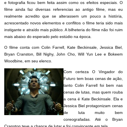
e fotografia ficou bem feita assim como os efeitos especiais. O
filme ainda faz diversas referencias ao antigo filme, mas eu
realmente acredito que se alterassem um pouco a história,
acrescentado novos elementos e conflitos o filme teria sido mais
instigante e atraído mais público. A bilheteria do filme não foi ruim
mais abaixo do esperado pelo estúdio na época.
O filme conta com Colin Farrell, Kate Beckinsale, Jessica Biel,
Bryan Cranston, Bill Nighy, John Cho, Will Yun Lee e Bokeem
Woodbine, em seu elenco.
Com certeza O Vingador do
Futuro tem boas cenas de ação,
tanto Colin Farrell foi bem nas
cenas de lutas, mas quem rouba
a cena é Kate Beckinsale. Ela e
Jessica Biel protagonizam cenas
de luta muito bem
coreografadas. Até o Bryan
Cranston teve a chance de lutar e foi convincente em tela.