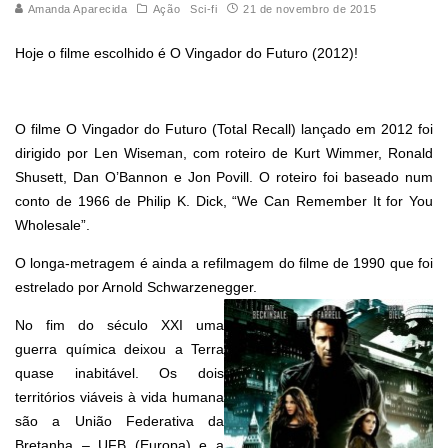
Amanda Aparecida
Ação
Sci-fi
21 de novembro de 2015
Hoje o filme escolhido é O Vingador do Futuro (2012)!
O filme O Vingador do Futuro (Total Recall) lançado em 2012 foi
dirigido por Len Wiseman, com roteiro de Kurt Wimmer, Ronald
Shusett, Dan O’Bannon e Jon Povill. O roteiro foi baseado num
conto de 1966 de Philip K. Dick, “We Can Remember It for You
Wholesale”.
O longa-metragem é ainda a refilmagem do filme de 1990 que foi
estrelado por Arnold Schwarzenegger.
No fim do século XXI uma
guerra química deixou a Terra
quase inabitável. Os dois
territórios viáveis à vida humana
são a União Federativa da
Bretanha – UFB (Europa) e a