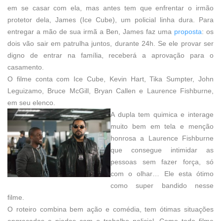
em se casar com ela, mas antes tem que enfrentar o irmão
protetor dela, James (Ice Cube), um policial linha dura. Para
entregar a mão de sua irmã a Ben, James faz uma
proposta
: os
dois vão sair em patrulha juntos, durante 24h. Se ele provar ser
digno de entrar na família, receberá a aprovação para o
casamento.
O filme conta com Ice Cube, Kevin Hart, Tika Sumpter, John
Leguizamo, Bruce McGill, Bryan Callen e Laurence Fishburne,
em seu elenco.
A dupla tem quimica e interage
muito bem em tela e menção
honrosa a
Laurence Fishburne
que consegue intimidar as
pessoas sem fazer força, só
com o olhar… Ele esta ótimo
como super bandido nesse
filme.
O roteiro combina bem ação e comédia, tem ótimas situações
engraçadas e piadas com o trabalho policial. Como todo filme