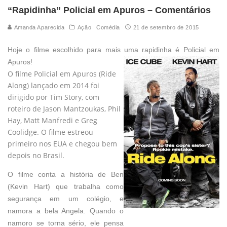
“Rapidinha” Policial em Apuros – Comentários
Amanda Aparecida
Ação
Comédia
21 de setembro de 2015
Hoje o filme escolhido para mais uma rapidinha é Policial em
Apuros!
O filme Policial em Apuros (Ride
Along) lançado em 2014 foi
dirigido por Tim Story, com
roteiro de Jason Mantzoukas, Phil
Hay, Matt Manfredi e Greg
Coolidge. O filme estreou
primeiro nos EUA e chegou bem
depois no Brasil.
O filme conta a história de Ben
(Kevin Hart) que trabalha como
segurança em um colégio, e
namora a bela Angela. Quando o
namoro se torna sério, ele pensa