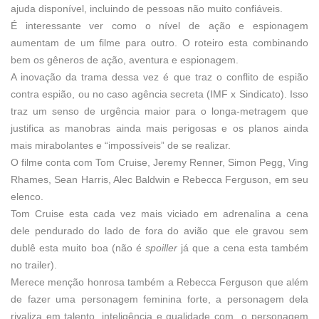
ajuda disponível, incluindo de pessoas não muito confiáveis.
É interessante ver como o nível de ação e espionagem
aumentam de um filme para outro. O roteiro esta combinando
bem os gêneros de ação, aventura e espionagem.
A inovação da trama dessa vez é que traz o conflito de espião
contra espião, ou no caso agência secreta (IMF x Sindicato). Isso
traz um senso de urgência maior para o longa-metragem que
justifica as manobras ainda mais perigosas e os planos ainda
mais mirabolantes e “impossíveis” de se realizar.
O filme conta com Tom Cruise, Jeremy Renner, Simon Pegg, Ving
Rhames, Sean Harris, Alec Baldwin e Rebecca Ferguson, em seu
elenco.
Tom Cruise esta cada vez mais viciado em adrenalina a cena
dele pendurado do lado de fora do avião que ele gravou sem
dublê esta muito boa (não é
spoiller
já que a cena esta também
no trailer).
Merece menção honrosa também a Rebecca Ferguson que além
de fazer uma personagem feminina forte, a personagem dela
rivaliza em talento, inteligência e qualidade com o personagem