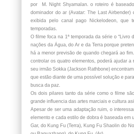
por M. Night Shyamalan. o roteiro é baseado
dominador do ar (Avatar: The Last Airbender) 
exibida pelo canal pago Nickelodeon, que te
temporadas.
O filme foca na 1ª temporada da série o “Livr
nações da Água, do Ar e da Terra porque preten
há a menor previsão de quando chegará ao fim
controlar os quatro elementos, poderá ajudar a 
seu irmão Sokka (Jackson Rathbone) encontram
que estão diante de uma possível solução e par
busca da paz.
Os dois pilares tanto da série como o filme sã
grande influencia das artes marciais e cultura as
Apesar de ser uma adaptação ruim, o interessa
elemento e cada estilo de dobra é baseada em u
Gar, do Kung Fu (Terra), Kung Fu Shaolin do 
ou Baguazhang), do Kung Fu, (Ar).