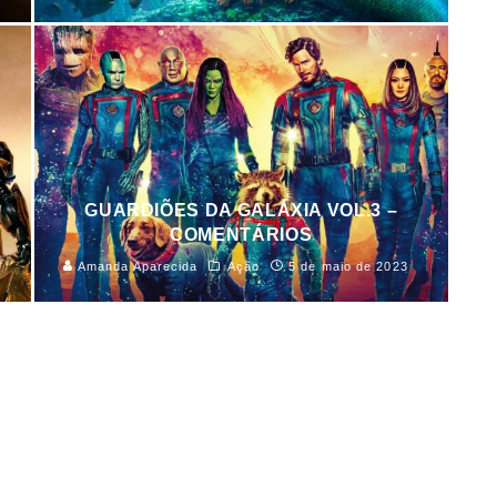
S
GUARDIÕES DA GALÁXIA VOL.3 –
COMENTÁRIOS
Amanda Aparecida
Ação
5 de maio de 2023