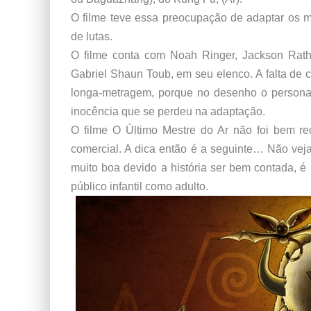
O filme teve essa preocupação de adaptar os mo
de lutas.
O filme conta com Noah Ringer, Jackson Rathbo
Gabriel Shaun Toub, em seu elenco. A falta de 
longa-metragem, porque no desenho o person
inocência que se perdeu na adaptação.
O filme O Último Mestre do Ar não foi bem re
comercial. A dica então é a seguinte… Não veja
muito boa devido a história ser bem contada, 
público infantil como adulto.