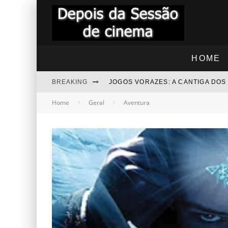
HOME
BREAKING
JOGOS VORAZES: A CANTIGA DO
Home
Geral
Aventura
"RAPIDINHA" TROLLS 3 - JUNTO
"RAPIDINHA" NOITE DAS BRUXAS
BEZOURO AZUL - COMENTÁRIOS
“RAPIDINHA” MEGATUBARÃO 2 –