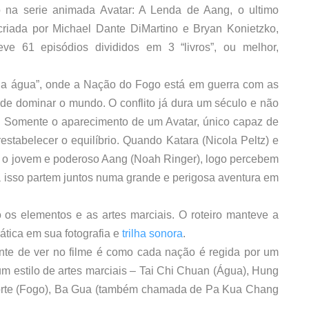
 na serie animada Avatar: A Lenda de Aang, o ultimo
criada por Michael Dante DiMartino e Bryan Konietzko,
ve 61 episódios divididos em 3 “livros”, ou melhor,
o da água”, onde a Nação do Fogo está em guerra com as
de dominar o mundo. O conflito já dura um século e não
. Somente o aparecimento de um Avatar, único capaz de
restabelecer o equilíbrio. Quando Katara (Nicola Peltz) e
 o jovem e poderoso Aang (Noah Ringer), logo percebem
a isso partem juntos numa grande e perigosa aventura em
o os elementos e as artes marciais. O roteiro manteve a
iática em sua fotografia e
trilha sonora
.
nte de ver no filme é como cada nação é regida por um
m estilo de artes marciais – Tai Chi Chuan (Água), Hung
Norte (Fogo), Ba Gua (também chamada de Pa Kua Chang