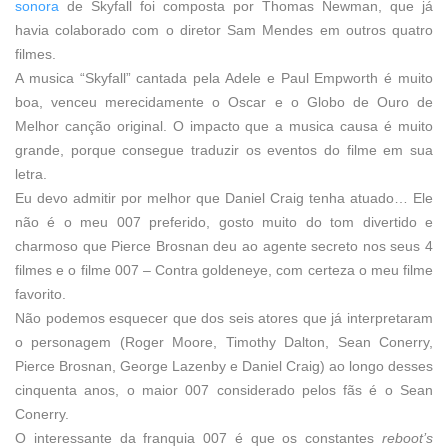
sonora
de Skyfall foi composta por Thomas Newman, que já
havia colaborado com o diretor Sam Mendes em outros quatro
filmes.
A musica “Skyfall” cantada pela Adele e Paul Empworth é muito
boa, venceu merecidamente o Oscar e o Globo de Ouro de
Melhor canção original. O impacto que a musica causa é muito
grande, porque consegue traduzir os eventos do filme em sua
letra.
Eu devo admitir por melhor que Daniel Craig tenha atuado… Ele
não é o meu 007 preferido, gosto muito do tom divertido e
charmoso que Pierce Brosnan deu ao agente secreto nos seus 4
filmes e o filme 007
–
Contra goldeneye, com certeza o meu filme
favorito.
Não podemos esquecer que dos seis atores que já interpretaram
o personagem (Roger Moore, Timothy Dalton, Sean Conerry,
Pierce Brosnan, George Lazenby e Daniel Craig) ao longo desses
cinquenta anos, o maior 007 considerado pelos fãs é o Sean
Conerry.
O interessante da franquia 007 é que os constantes
reboot’s