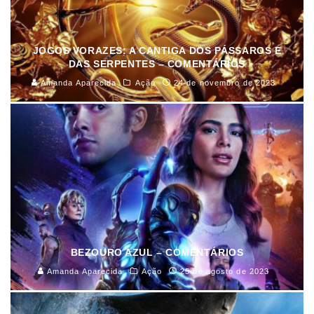
JOGOS VORAZES: A CANTIGA DOS PÁSSAROS E
DAS SERPENTES – COMENTÁRIOS
Amanda Aparecida
Ação
24 de novembro de 2023
BEZOURO AZUL – COMENTÁRIOS
Amanda Aparecida
Ação
25 de agosto de 2023