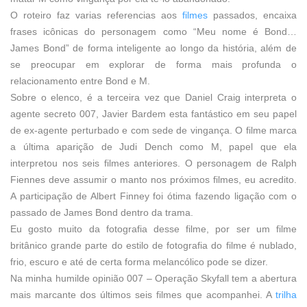
O roteiro faz varias referencias aos
filmes
passados, encaixa
frases icônicas do personagem como “Meu nome é Bond…
James Bond” de forma inteligente ao longo da história, além de
se preocupar em explorar de forma mais profunda o
relacionamento entre Bond e M.
Sobre o elenco, é a terceira vez que Daniel Craig interpreta o
agente secreto 007, Javier Bardem esta fantástico em seu papel
de ex-agente perturbado e com sede de vingança. O filme marca
a última aparição de Judi Dench como M, papel que ela
interpretou nos seis filmes anteriores. O personagem de Ralph
Fiennes deve assumir o manto nos próximos filmes, eu acredito.
A participação de Albert Finney foi ótima fazendo ligação com o
passado de James Bond dentro da trama.
Eu gosto muito da fotografia desse filme, por ser um filme
britânico grande parte do estilo de fotografia do filme é nublado,
frio, escuro e até de certa forma melancólico pode se dizer.
Na minha humilde opinião 007
–
Operação Skyfall tem a abertura
mais marcante dos últimos seis filmes que acompanhei. A
trilha