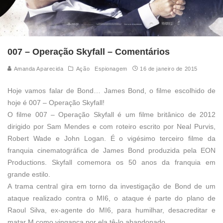
007 – Operação Skyfall – Comentários
Amanda Aparecida
Ação
Espionagem
16 de janeiro de 2015
Hoje vamos falar de Bond… James Bond, o filme escolhido de
hoje é 007
–
Operação Skyfall!
O filme 007
–
Operação Skyfall é um filme britânico de 2012
dirigido por Sam Mendes e com roteiro escrito por Neal Purvis,
Robert Wade e John Logan. É o vigésimo terceiro filme da
franquia cinematográfica de James Bond produzida pela EON
Productions. Skyfall comemora os 50 anos da franquia em
grande estilo.
A trama central gira em torno da investigação de Bond de um
ataque realizado contra o MI6, o ataque é parte do plano de
Raoul Silva, ex-agente do MI6, para humilhar, desacreditar e
matar M como vingança por ela tê-lo abandonado.