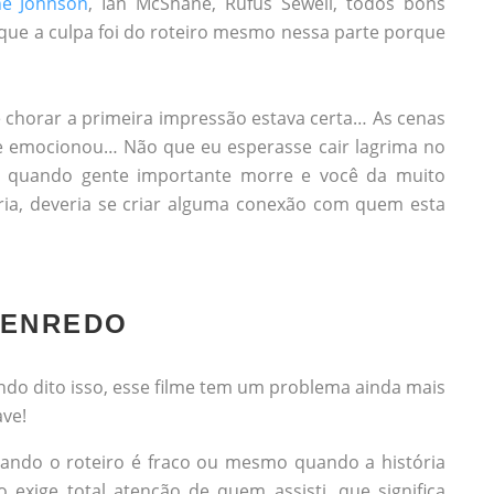
e Johnson
, Ian McShane, Rufus Sewell, todos bons
que a culpa foi do roteiro mesmo nessa parte porque
 chorar a primeira impressão estava certa… As cenas
me emocionou… Não que eu esperasse cair lagrima no
 quando gente importante morre e você da muito
ória, deveria se criar alguma conexão com quem esta
 ENREDO
ndo dito isso, esse filme tem um problema ainda mais
ave!
ando o roteiro é fraco ou mesmo quando a história
o exige total atenção de quem assisti, que significa