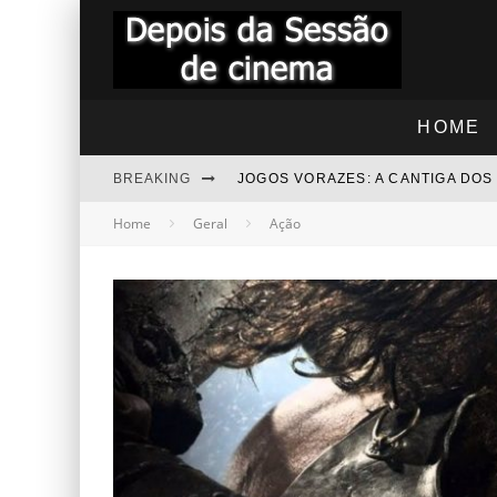
HOME
BREAKING
JOGOS VORAZES: A CANTIGA DO
Home
Geral
Ação
"RAPIDINHA" TROLLS 3 - JUNTO
"RAPIDINHA" NOITE DAS BRUXAS
BEZOURO AZUL - COMENTÁRIOS
“RAPIDINHA” MEGATUBARÃO 2 –