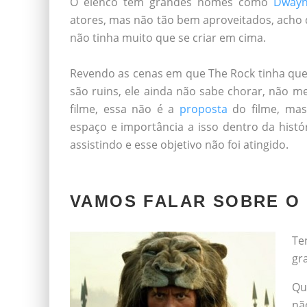
O elenco tem grandes nomes como
Dwayn
atores, mas não tão bem aproveitados, acho 
não tinha muito que se criar em cima.
/*
Revendo as cenas em que The Rock tinha que
são ruins, ele ainda não sabe chorar, não 
filme, essa não é a
proposta
do filme, mas
espaço e importância a isso dentro da hist
assistindo e esse objetivo não foi atingido.
/*
VAMOS FALAR SOBRE O
Te
gr
Qu
nã