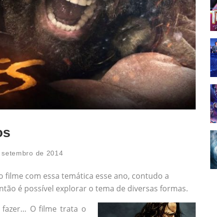
os
 setembro de 2014
 filme com essa temática esse ano, contudo a
então é possível explorar o tema de diversas formas.
 fazer… O filme trata o