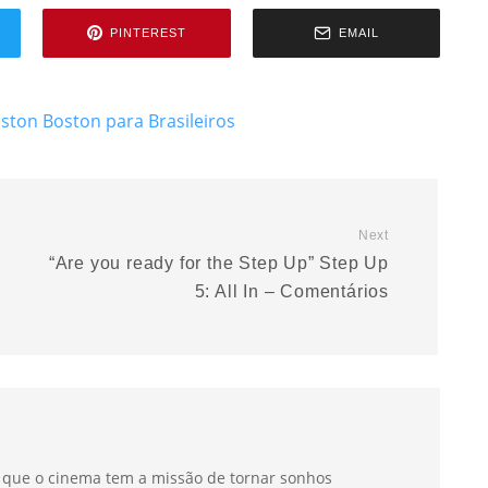
PINTEREST
EMAIL
oston
Boston para Brasileiros
Next
“Are you ready for the Step Up” Step Up
5: All In – Comentários
a que o cinema tem a missão de tornar sonhos