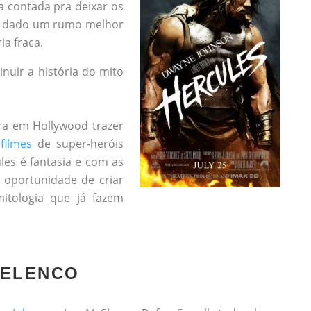
 contada pra deixar os
r dado um rumo melhor
ia fraca.
nuir a história do mito
a em Hollywood trazer
s
filmes
de super-heróis
les é fantasia e com as
 oportunidade de criar
itologia que já fazem
 ELENCO