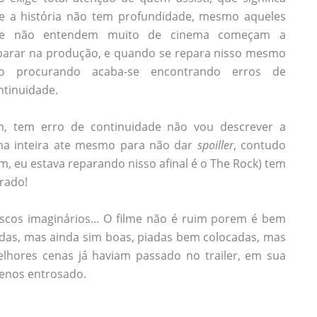
e a história não tem profundidade, mesmo aqueles
e não entendem muito de cinema começam a
parar na produção, e quando se repara nisso mesmo
o procurando acaba-se encontrando erros de
ntinuidade.
m, tem erro de continuidade não vou descrever a
na inteira ate mesmo para não dar
spoiller
, contudo
m, eu estava reparando nisso afinal é o The Rock) tem
rado!
scos imaginários… O filme não é ruim porem é bem
adas, mas ainda sim boas, piadas bem colocadas, mas
elhores cenas já haviam passado no trailer, em sua
menos entrosado.