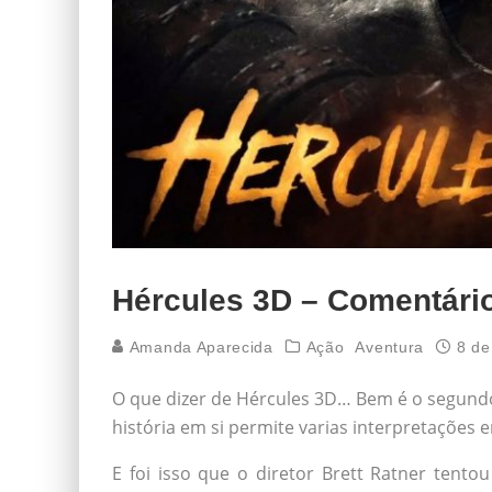
Hércules 3D – Comentári
Amanda Aparecida
Ação
Aventura
8 de
O que dizer de Hércules 3D… Bem é o segundo
história em si permite varias interpretações 
E foi isso que o diretor Brett Ratner tentou