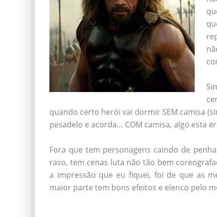
qu
qu
re
nã
co
/*
Si
ce
quando certo herói vai dormir SEM camisa (si
pesadelo e acorda… COM camisa, algo esta er
/*
Fora que tem personagens caindo de penha
raso, tem cenas luta não tão bem coreograf
a impressão que eu fiquei, foi de que as m
maior parte tem bons efeitos e elenco pelo 
/*