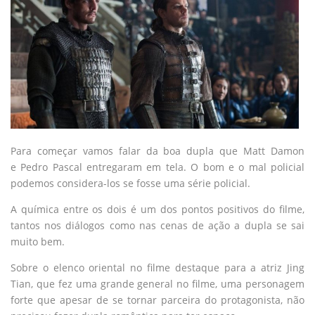
Para começar vamos falar da boa dupla que Matt Damon
e Pedro Pascal entregaram em tela. O bom e o mal policial
podemos considera-los se fosse uma série policial.
A química entre os dois é um dos pontos positivos do filme,
tantos nos diálogos como nas cenas de ação a dupla se sai
muito bem.
Sobre o elenco oriental no filme destaque para a atriz Jing
Tian, que fez uma grande general no filme, uma personagem
forte que apesar de se tornar parceira do protagonista, não