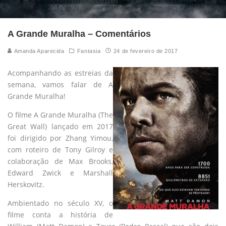
A Grande Muralha – Comentários
Amanda Aparecida
Fantasia
24 de fevereiro de 2017
Acompanhando as estreias da
semana, vamos falar de A
Grande Muralha!
O filme A Grande Muralha (The
Great Wall) lançado em 2017
foi dirigido por Zhang Yimou,
com roteiro de Tony Gilroy e
colaboração de Max Brooks,
Edward Zwick e Marshall
Herskovitz.
Ambientado no século XV, o
filme conta a história de