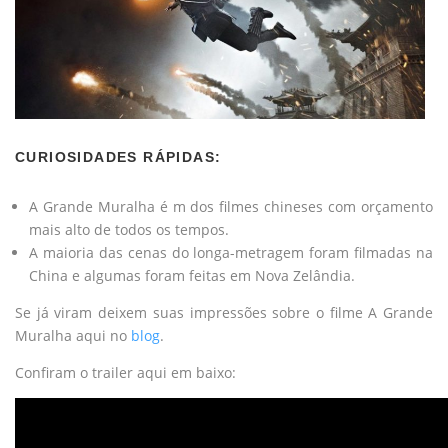
CURIOSIDADES RÁPIDAS:
A Grande Muralha é m dos filmes chineses com orçamento
mais alto de todos os tempos.
A maioria das cenas do longa-metragem foram filmadas na
China e algumas foram feitas em Nova Zelândia.
Se já viram deixem suas impressões sobre o filme A Grande
Muralha aqui no
blog
.
Confiram o trailer aqui em baixo: