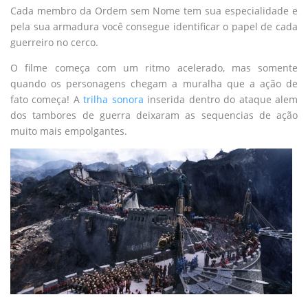
Cada membro da Ordem sem Nome tem sua especialidade e
pela sua armadura você consegue identificar o papel de cada
guerreiro no cerco.
O filme começa com um ritmo acelerado, mas somente
quando os personagens chegam a muralha que a ação de
fato começa! A
trilha sonora
inserida dentro do ataque alem
dos tambores de guerra deixaram as sequencias de ação
muito mais empolgantes.