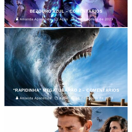
BEZOURO AZUL – COMENTÁRIOS
Amanda Aparecida
Ação
25 de agosto de 2023
“RAPIDINHA” MEGATUBARÃO 2 – COMENTÁRIOS
Amanda Aparecida
Ação
18 de agosto de 2023