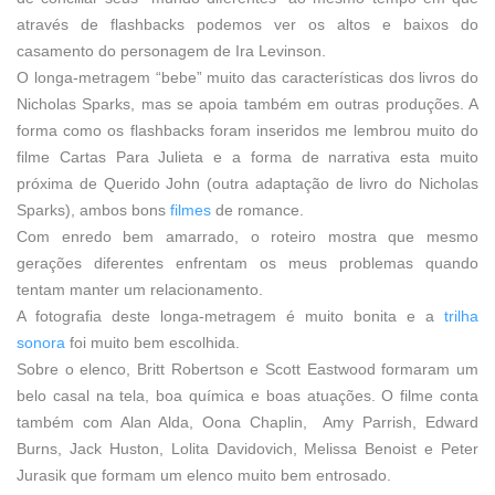
através de flashbacks podemos ver os altos e baixos do
casamento do personagem de Ira Levinson.
O longa-metragem “bebe” muito das características dos livros do
Nicholas Sparks, mas se apoia também em outras produções. A
forma como os flashbacks foram inseridos me lembrou muito do
filme Cartas Para Julieta e a forma de narrativa esta muito
próxima de Querido John (outra adaptação de livro do Nicholas
Sparks), ambos bons
filmes
de romance.
Com enredo bem amarrado, o roteiro mostra que mesmo
gerações diferentes enfrentam os meus problemas quando
tentam manter um relacionamento.
A fotografia deste longa-metragem é muito bonita e a
trilha
sonora
foi muito bem escolhida.
Sobre o elenco, Britt Robertson e Scott Eastwood formaram um
belo casal na tela, boa química e boas atuações. O filme conta
também com Alan Alda, Oona Chaplin, Amy Parrish, Edward
Burns, Jack Huston, Lolita Davidovich, Melissa Benoist e Peter
Jurasik que formam um elenco muito bem entrosado.