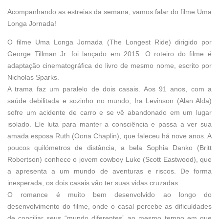
Acompanhando as estreias da semana, vamos falar do filme Uma
Longa Jornada!
O filme Uma Longa Jornada (The Longest Ride) dirigido por
George Tillman Jr. foi lançado em 2015. O roteiro do filme é
adaptação cinematográfica do livro de mesmo nome, escrito por
Nicholas Sparks.
A trama faz um paralelo de dois casais. Aos 91 anos, com a
saúde debilitada e sozinho no mundo, Ira Levinson (Alan Alda)
sofre um acidente de carro e se vê abandonado em um lugar
isolado. Ele luta para manter a consciência e passa a ver sua
amada esposa Ruth (Oona Chaplin), que faleceu há nove anos. A
poucos quilómetros de distância, a bela Sophia Danko (Britt
Robertson) conhece o jovem cowboy Luke (Scott Eastwood), que
a apresenta a um mundo de aventuras e riscos. De forma
inesperada, os dois casais vão ter suas vidas cruzadas.
O romance é muito bem desenvolvido ao longo do
desenvolvimento do filme, onde o casal percebe as dificuldades
de conciliar seus “mundo diferentes” ao mesmo tempo em que