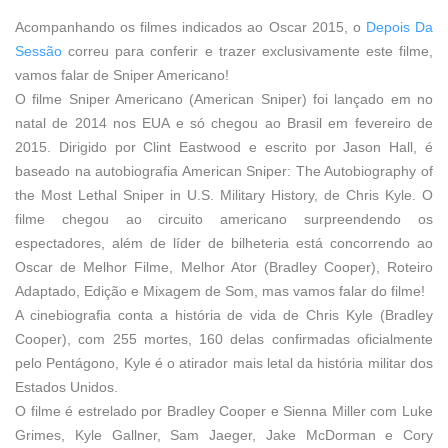
Acompanhando os filmes indicados ao Oscar 2015, o
Depois Da
Sessão
correu para conferir e trazer exclusivamente este filme,
vamos falar de Sniper Americano!
O filme Sniper Americano (American Sniper) foi lançado em no
natal de 2014 nos EUA e só chegou ao Brasil em fevereiro de
2015.
Dirigido por Clint Eastwood e escrito por Jason Hall, é
baseado na autobiografia American Sniper: The Autobiography of
the Most Lethal Sniper in U.S. Military History, de Chris Kyle.
O
filme chegou ao circuito americano surpreendendo os
espectadores, além de líder de bilheteria está concorrendo ao
Oscar de Melhor Filme, Melhor Ator (Bradley Cooper), Roteiro
Adaptado, Edição e Mixagem de Som, mas vamos falar do filme!
A cinebiografia conta a história de vida de Chris Kyle (Bradley
Cooper), com 255 mortes, 160 delas confirmadas oficialmente
pelo Pentágono, Kyle é o atirador mais letal da história militar dos
Estados Unidos.
O filme é estrelado por Bradley Cooper e Sienna Miller com Luke
Grimes, Kyle Gallner, Sam Jaeger, Jake McDorman e Cory