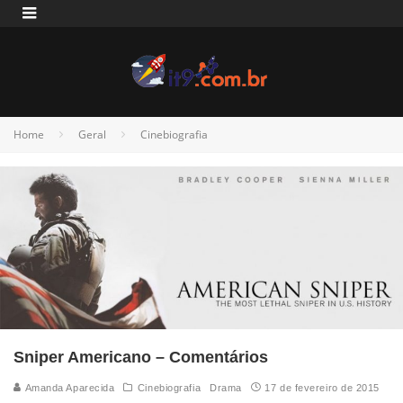
Home
Geral
Cinebiografia
Sniper Americano – Comentários
Amanda Aparecida
Cinebiografia
Drama
17 de fevereiro de 2015