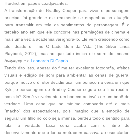
Hardrict em papéis coadjuvantes.
A transformação de Bradley Cooper para viver o personagem
principal foi grande e ele realmente se empenhou na atuação
para transmitir em tela os sentimentos do personagem. É o
terceiro ano em que ele concorre nas premiações de cinema e
mais uma vez a academia vai ignora-lo. Ele vem crescendo como
ator desde o filme O Lado Bom da Vida (The Silver Lines
Playbook, 2012), mas ao que tudo indica ele sofre do mesmo
bullying
que o
Leonardo Di Caprio
.
Tendo dito isso, apesar do filme ter excelente fotografia, efeitos
visuais e edição de som para ambientar as cenas de guerra,
porque motivo o diretor decidiu usar um boneco na cena em que
Kyle, o personagem de Bradley Cooper segura seu filho recém-
nascido? Sim é visivelmente um boneco ao invés de um bebê de
verdade. Uma cena que no mínimo comoveria até o mais
“macho” dos espectadores, pois imagino que a emoção de
segurar um filho no colo seja imensa, perdeu todo o sentido para
falar a verdade. Essa cena acaba com o ritmo de
desenvolvimento que o longa-metragem passava ao espectador.