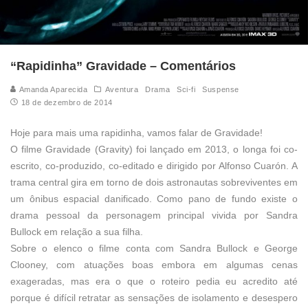
“Rapidinha” Gravidade – Comentários
Amanda Aparecida
Aventura
Drama
Sci-fi
Suspense
18 de dezembro de 2014
Hoje para mais uma rapidinha, vamos falar de Gravidade!
O filme Gravidade (Gravity) foi lançado em 2013, o longa foi co-
escrito, co-produzido, co-editado e dirigido por Alfonso Cuarón. A
trama central gira em torno de dois astronautas sobreviventes em
um ônibus espacial danificado. Como pano de fundo existe o
drama pessoal da personagem principal vivida por Sandra
Bullock em relação a sua filha.
Sobre o elenco o filme conta com Sandra Bullock e George
Clooney, com atuações boas embora em algumas cenas
exageradas, mas era o que o roteiro pedia eu acredito até
porque é difícil retratar as sensações de isolamento e desespero