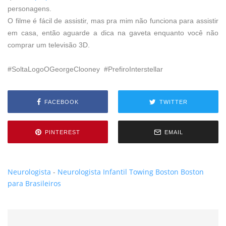
personagens.
O filme é fácil de assistir, mas pra mim não funciona para assistir
em casa, então aguarde a dica na gaveta enquanto você não
comprar um televisão 3D.
#SoltaLogoOGeorgeClooney #PrefiroInterstellar
FACEBOOK
TWITTER
PINTEREST
EMAIL
Neurologista
-
Neurologista Infantil
Towing Boston
Boston
para Brasileiros