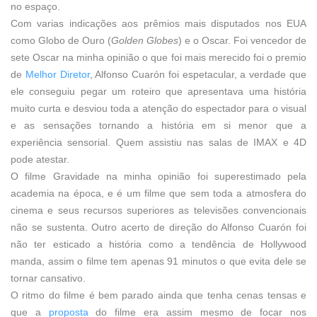
no espaço.
Com varias indicações aos prêmios mais disputados nos EUA
como Globo de Ouro (
Golden Globes
) e o Oscar. Foi vencedor de
sete Oscar na minha opinião o que foi mais merecido foi o premio
de
Melhor Diretor
, Alfonso Cuarón foi espetacular, a verdade que
ele conseguiu pegar um roteiro que apresentava uma história
muito curta e desviou toda a atenção do espectador para o visual
e as sensações tornando a história em si menor que a
experiência sensorial. Quem assistiu nas salas de IMAX e 4D
pode atestar.
O filme Gravidade na minha opinião foi superestimado pela
academia na época, e é um filme que sem toda a atmosfera do
cinema e seus recursos superiores as televisões convencionais
não se sustenta. Outro acerto de direção do Alfonso Cuarón foi
não ter esticado a história como a tendência de Hollywood
manda, assim o filme tem apenas 91 minutos o que evita dele se
tornar cansativo.
O ritmo do filme é bem parado ainda que tenha cenas tensas e
que a
proposta
do filme era assim mesmo de focar nos