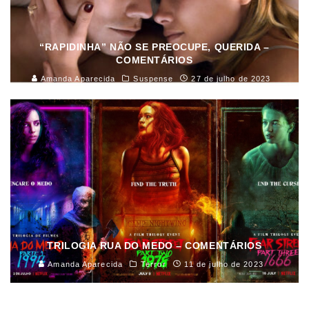
“RAPIDINHA” NÃO SE PREOCUPE, QUERIDA –
COMENTÁRIOS
Amanda Aparecida
Suspense
27 de julho de 2023
TRILOGIA RUA DO MEDO – COMENTÁRIOS
Amanda Aparecida
Terror
11 de julho de 2023