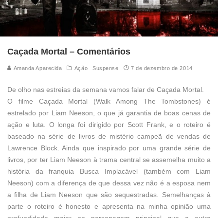
Caçada Mortal – Comentários
Amanda Aparecida
Ação
Suspense
7 de dezembro de 2014
De olho nas estreias da semana vamos falar de Caçada Mortal.
O filme Caçada Mortal (Walk Among The Tombstones) é
estrelado por Liam Neeson, o que já garantia de boas cenas de
ação e luta. O longa foi dirigido por Scott Frank, e o roteiro é
baseado na série de livros de mistério campeã de vendas de
Lawrence Block. Ainda que inspirado por uma grande série de
livros, por ter Liam Neeson à trama central se assemelha muito a
história da franquia Busca Implacável (também com Liam
Neeson) com a diferença de que dessa vez não é a esposa nem
a filha de Liam Neeson que são sequestradas. Semelhanças à
parte o roteiro é honesto e apresenta na minha opinião uma
profundidade maior no personagem principal que a outra