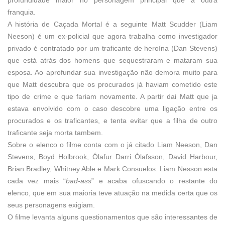
franquia.
A história de Caçada Mortal é a seguinte Matt Scudder (Liam
Neeson) é um ex-policial que agora trabalha como investigador
privado é contratado por um traficante de heroína (Dan Stevens)
que está atrás dos homens que sequestraram e mataram sua
esposa. Ao aprofundar sua investigação não demora muito para
que Matt descubra que os procurados já haviam cometido este
tipo de crime e que fariam novamente. A partir dai Matt que ja
estava envolvido com o caso descobre uma ligação entre os
procurados e os traficantes, e tenta evitar que a filha de outro
traficante seja morta tambem.
Sobre o elenco o filme conta com o já citado Liam Neeson, Dan
Stevens, Boyd Holbrook, Ólafur Darri Ólafsson, David Harbour,
Brian Bradley, Whitney Able e Mark Consuelos. Liam Nesson esta
cada vez mais “
bad-ass
” e acaba ofuscando o restante do
elenco, que em sua maioria teve atuação na medida certa que os
seus personagens exigiam.
O filme levanta alguns questionamentos que são interessantes de