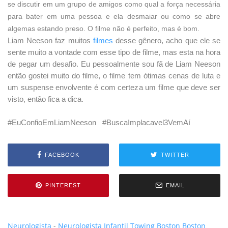
se discutir em um grupo de amigos como qual a força necessária
para bater em uma pessoa e ela desmaiar ou como se abre
algemas estando preso. O filme não é perfeito, mas é bom.
Liam Neeson faz muitos
filmes
desse gênero, acho que ele se
sente muito a vontade com esse tipo de filme, mas esta na hora
de pegar um desafio. Eu pessoalmente sou fã de Liam Neeson
então gostei muito do filme, o filme tem ótimas cenas de luta e
um suspense envolvente é com certeza um filme que deve ser
visto, então fica a dica.
#EuConfioEmLiamNeeson #BuscaImplacavel3VemAí
FACEBOOK
TWITTER
PINTEREST
EMAIL
Neurologista
-
Neurologista Infantil
Towing Boston
Boston