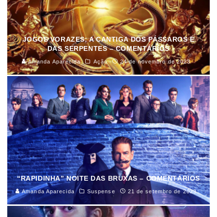
JOGOS VORAZES: A CANTIGA DOS PÁSSAROS E
DAS SERPENTES – COMENTÁRIOS
Amanda Aparecida
Ação
24 de novembro de 2023
“RAPIDINHA” NOITE DAS BRUXAS – COMENTÁRIOS
Amanda Aparecida
Suspense
21 de setembro de 2023